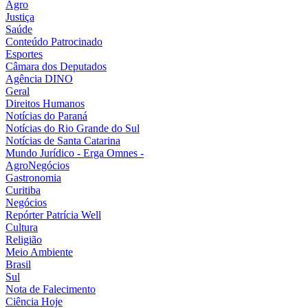
Agro
Justiça
Saúde
Conteúdo Patrocinado
Esportes
Câmara dos Deputados
Agência DINO
Geral
Direitos Humanos
Notícias do Paraná
Notícias do Rio Grande do Sul
Notícias de Santa Catarina
Mundo Jurídico - Erga Omnes -
AgroNegócios
Gastronomia
Curitiba
Negócios
Repórter Patrícia Well
Cultura
Religião
Meio Ambiente
Brasil
Sul
Nota de Falecimento
Ciência Hoje