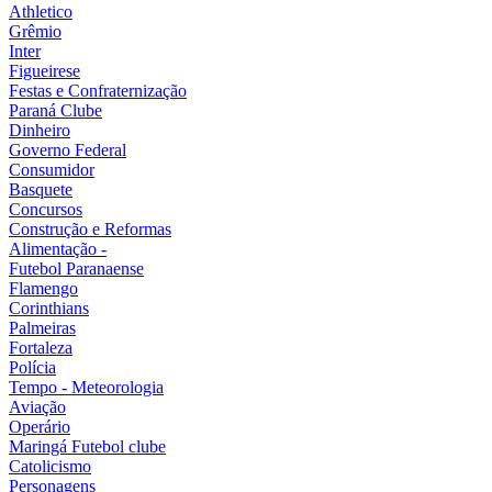
Athletico
Grêmio
Inter
Figueirese
Festas e Confraternização
Paraná Clube
Dinheiro
Governo Federal
Consumidor
Basquete
Concursos
Construção e Reformas
Alimentação -
Futebol Paranaense
Flamengo
Corinthians
Palmeiras
Fortaleza
Polícia
Tempo - Meteorologia
Aviação
Operário
Maringá Futebol clube
Catolicismo
Personagens