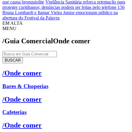
que causa bronquiolite
Vigilância Sanitária reforça orientação para
proteger curitibanos; denúncias podem ser feitas pelo telefone 156
Bruna Lombardi e Itamar Vieira Junior emocionam público na
abertura do Festival da Palavra
EM ALTA
MENU
/Guia Comercial
Onde comer
BUSCAR
/Onde comer
Bares & Choperias
/Onde comer
Cafeterias
/Onde comer