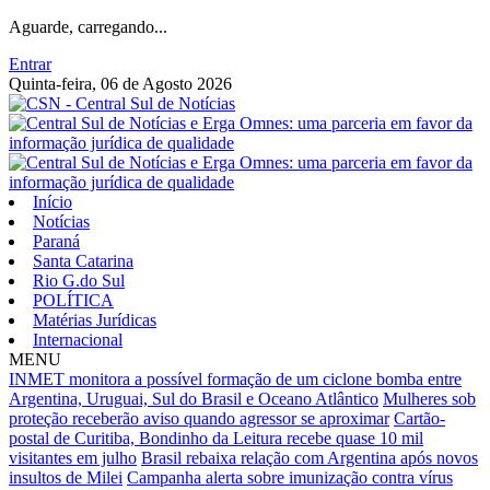
Aguarde, carregando...
Entrar
Quinta-feira, 06 de Agosto 2026
Início
Notícias
Paraná
Santa Catarina
Rio G.do Sul
POLÍTICA
Matérias Jurídicas
Internacional
MENU
INMET monitora a possível formação de um ciclone bomba entre
Argentina, Uruguai, Sul do Brasil e Oceano Atlântico
Mulheres sob
proteção receberão aviso quando agressor se aproximar
Cartão-
postal de Curitiba, Bondinho da Leitura recebe quase 10 mil
visitantes em julho
Brasil rebaixa relação com Argentina após novos
insultos de Milei
Campanha alerta sobre imunização contra vírus