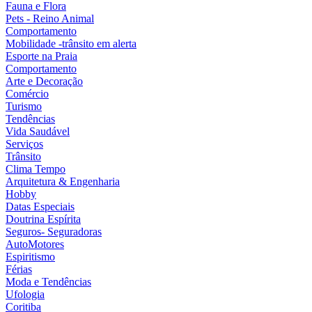
Fauna e Flora
Pets - Reino Animal
Comportamento
Mobilidade -trânsito em alerta
Esporte na Praia
Comportamento
Arte e Decoração
Comércio
Turismo
Tendências
Vida Saudável
Serviços
Trânsito
Clima Tempo
Arquitetura & Engenharia
Hobby
Datas Especiais
Doutrina Espírita
Seguros- Seguradoras
AutoMotores
Espiritismo
Férias
Moda e Tendências
Ufologia
Coritiba