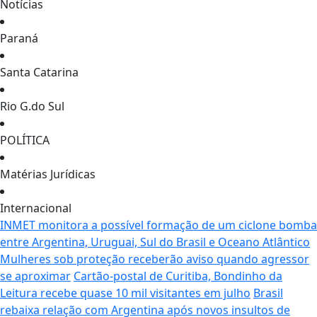
Notícias
Paraná
Santa Catarina
Rio G.do Sul
POLÍTICA
Matérias Jurídicas
Internacional
INMET monitora a possível formação de um ciclone bomba
entre Argentina, Uruguai, Sul do Brasil e Oceano Atlântico
Mulheres sob proteção receberão aviso quando agressor
se aproximar
Cartão-postal de Curitiba, Bondinho da
Leitura recebe quase 10 mil visitantes em julho
Brasil
rebaixa relação com Argentina após novos insultos de