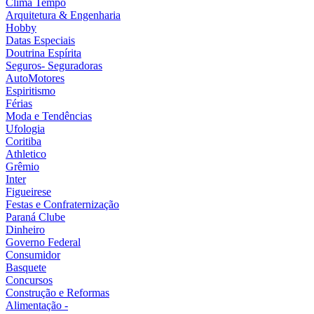
Clima Tempo
Arquitetura & Engenharia
Hobby
Datas Especiais
Doutrina Espírita
Seguros- Seguradoras
AutoMotores
Espiritismo
Férias
Moda e Tendências
Ufologia
Coritiba
Athletico
Grêmio
Inter
Figueirese
Festas e Confraternização
Paraná Clube
Dinheiro
Governo Federal
Consumidor
Basquete
Concursos
Construção e Reformas
Alimentação -