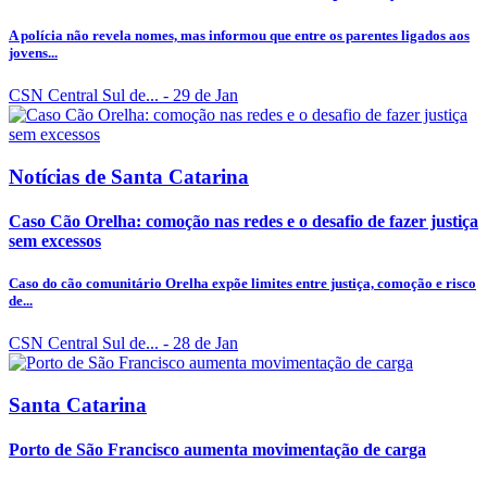
A polícia não revela nomes, mas informou que entre os parentes ligados aos
jovens...
CSN Central Sul de...
- 29 de Jan
Notícias de Santa Catarina
Caso Cão Orelha: comoção nas redes e o desafio de fazer justiça
sem excessos
Caso do cão comunitário Orelha expõe limites entre justiça, comoção e risco
de...
CSN Central Sul de...
- 28 de Jan
Santa Catarina
Porto de São Francisco aumenta movimentação de carga