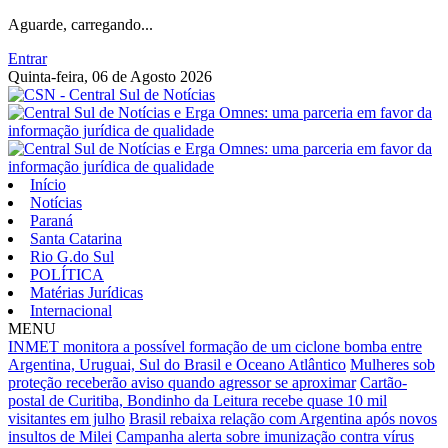
Aguarde, carregando...
Entrar
Quinta-feira, 06 de Agosto 2026
Início
Notícias
Paraná
Santa Catarina
Rio G.do Sul
POLÍTICA
Matérias Jurídicas
Internacional
MENU
INMET monitora a possível formação de um ciclone bomba entre
Argentina, Uruguai, Sul do Brasil e Oceano Atlântico
Mulheres sob
proteção receberão aviso quando agressor se aproximar
Cartão-
postal de Curitiba, Bondinho da Leitura recebe quase 10 mil
visitantes em julho
Brasil rebaixa relação com Argentina após novos
insultos de Milei
Campanha alerta sobre imunização contra vírus