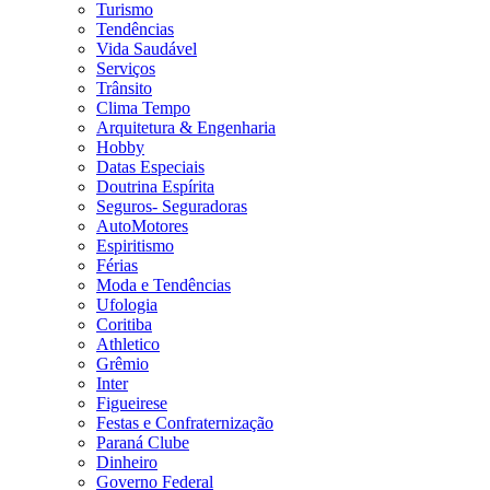
Turismo
Tendências
Vida Saudável
Serviços
Trânsito
Clima Tempo
Arquitetura & Engenharia
Hobby
Datas Especiais
Doutrina Espírita
Seguros- Seguradoras
AutoMotores
Espiritismo
Férias
Moda e Tendências
Ufologia
Coritiba
Athletico
Grêmio
Inter
Figueirese
Festas e Confraternização
Paraná Clube
Dinheiro
Governo Federal