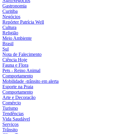
AgroNegócios
Gastronomia
Curitiba
Negócios
Repórter Patrícia Well
Cultura
Religião
Meio Ambiente
Brasil
Sul
Nota de Falecimento
Ciência Hoje
Fauna e Flora
Pets - Reino Animal
Comportamento
Mobilidade -trânsito em alerta
Esporte na Praia
Comportamento
Arte e Decoração
Comércio
Turismo
Tendências
Vida Saudável
Serviços
Trânsito