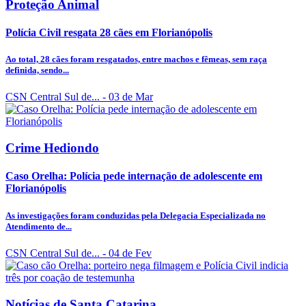
Proteção Animal
Polícia Civil resgata 28 cães em Florianópolis
Ao total, 28 cães foram resgatados, entre machos e fêmeas, sem raça
definida, sendo...
CSN Central Sul de...
- 03 de Mar
Crime Hediondo
Caso Orelha: Polícia pede internação de adolescente em
Florianópolis
As investigações foram conduzidas pela Delegacia Especializada no
Atendimento de...
CSN Central Sul de...
- 04 de Fev
Notícias de Santa Catarina