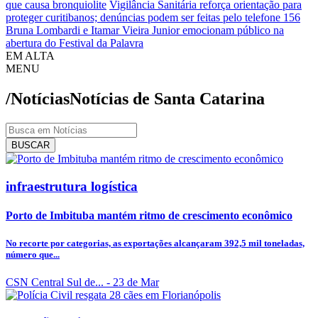
que causa bronquiolite
Vigilância Sanitária reforça orientação para
proteger curitibanos; denúncias podem ser feitas pelo telefone 156
Bruna Lombardi e Itamar Vieira Junior emocionam público na
abertura do Festival da Palavra
EM ALTA
MENU
/Notícias
Notícias de Santa Catarina
BUSCAR
infraestrutura logística
Porto de Imbituba mantém ritmo de crescimento econômico
No recorte por categorias, as exportações alcançaram 392,5 mil toneladas,
número que...
CSN Central Sul de...
- 23 de Mar