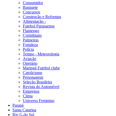
Consumidor
Basquete
Concursos
Construção e Reformas
Alimentação -
Futebol Paranaense
Flamengo
Corinthians
Palmeiras
Fortaleza
Polícia
Tempo - Meteorologia
Aviação
Operário
Maringá Futebol clube
Catolicismo
Personagens
Seleção Brasileira
Revista do Automóvel
Empregos
Clima
Universo Feminino
Paraná
Santa Catarina
Rio G.do Sul