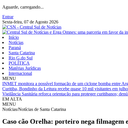
Aguarde, carregando...
Entrar
Sexta-feira, 07 de Agosto 2026
Início
Notícias
Paraná
Santa Catarina
Rio G.do Sul
POLÍTICA
Matérias Jurídicas
Internacional
MENU
INMET monitora a possível formação de um ciclone bomba entre Arge
Curitiba, Bondinho da Leitura recebe quase 10 mil visitantes em julho
Vigilância Sanitária reforça orientação para proteger curitibanos; den
EM ALTA
MENU
Notícias/Notícias de Santa Catarina
Caso cão Orelha: porteiro nega filmagem e 