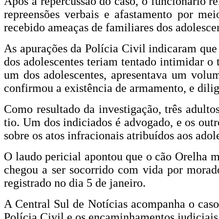
Após a repercussão do caso, o funcionário re
repreensões verbais e afastamento por mei
recebido ameaças de familiares dos adolescen
As apurações da Polícia Civil indicaram que 
dos adolescentes teriam tentado intimidar o 
um dos adolescentes, apresentava um volume
confirmou a existência de armamento, e diligê
Como resultado da investigação, três adulto
tio. Um dos indiciados é advogado, e os outr
sobre os atos infracionais atribuídos aos ad
O laudo pericial apontou que o cão Orelha m
chegou a ser socorrido com vida por morado
registrado no dia 5 de janeiro.
A Central Sul de Notícias acompanha o caso
Polícia Civil e os encaminhamentos judiciais