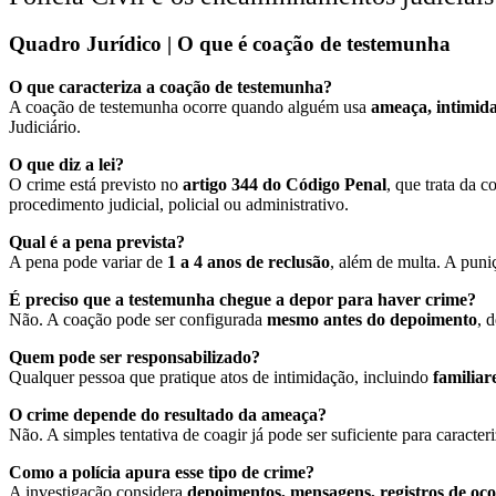
Quadro Jurídico | O que é coação de testemunha
O que caracteriza a coação de testemunha?
A coação de testemunha ocorre quando alguém usa
ameaça, intimid
Judiciário.
O que diz a lei?
O crime está previsto no
artigo 344 do Código Penal
, que trata da 
procedimento judicial, policial ou administrativo.
Qual é a pena prevista?
A pena pode variar de
1 a 4 anos de reclusão
, além de multa. A pun
É preciso que a testemunha chegue a depor para haver crime?
Não. A coação pode ser configurada
mesmo antes do depoimento
, 
Quem pode ser responsabilizado?
Qualquer pessoa que pratique atos de intimidação, incluindo
familiar
O crime depende do resultado da ameaça?
Não. A simples tentativa de coagir já pode ser suficiente para caracte
Como a polícia apura esse tipo de crime?
A investigação considera
depoimentos, mensagens, registros de ocor