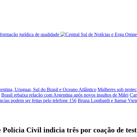
ntina, Uruguai, Sul do Brasil e Oceano Atlântico
Mulheres sob proteç
Brasil rebaixa relação com Argentina após novos insultos de Milei
Cam
úncias podem ser feitas pelo telefone 156
Bruna Lombardi e Itamar Vieir
Polícia Civil indicia três por coação de te