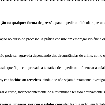
ação ou qualquer forma de pressão
para impedir ou dificultar que um
coação no curso do processo. A prática consiste em empregar violência o
ição pode ser agravada dependendo das circunstâncias do crime, como o
desde que fique comprovada a tentativa de impedir ou influenciar a col
es, conhecidos ou terceiros
, ainda que não sejam diretamente investiga
rizar o crime, independentemente de a testemunha ter sido efetivamente 
rência, imagens, perícias e relatos consistentes
que indiquem tentati