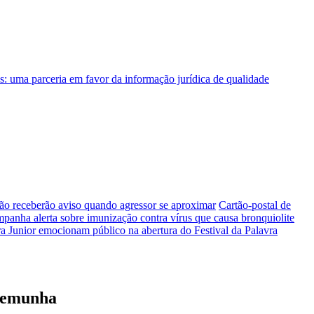
ão receberão aviso quando agressor se aproximar
Cartão-postal de
panha alerta sobre imunização contra vírus que causa bronquiolite
a Junior emocionam público na abertura do Festival da Palavra
stemunha