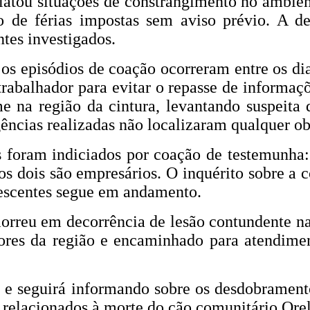
latou situações de constrangimento no ambien
o de férias impostas sem aviso prévio. A d
tes investigados.
os episódios de coação ocorreram entre os dia
trabalhador para evitar o repasse de informaç
 na região da cintura, levantando suspeita d
ncias realizadas não localizaram qualquer obj
s foram indiciados por coação de testemunha:
os dois são empresários. O inquérito sobre a 
olescentes segue em andamento.
orreu em decorrência de lesão contundente na
res da região e encaminhado para atendimento
 e seguirá informando sobre os desdobramento
 relacionados à morte do cão comunitário Ore