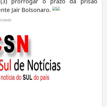
a (3) prorrogar o prazo da prisão
ente Jair Bolsonaro.
icidade