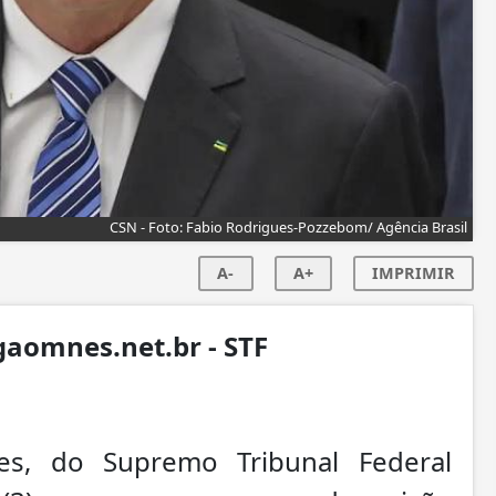
CSN - Foto: Fabio Rodrigues-Pozzebom/ Agência Brasil
A-
A+
IMPRIMIR
rgaomnes.net.br - STF
es, do Supremo Tribunal Federal