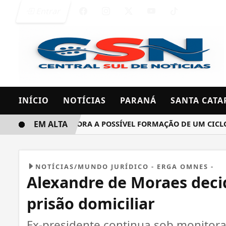
Entrar
INÍCIO
NOTÍCIAS
PARANÁ
SANTA CATA
EM ALTA
INMET MONITORA A POSSÍVEL FORMAÇÃO DE UM CICLONE BO
NOTÍCIAS/MUNDO JURÍDICO - ERGA OMNES -
Alexandre de Moraes dec
prisão domiciliar
Ex-presidente continua sob monitor