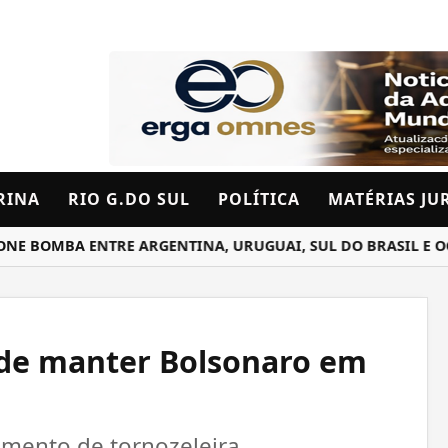
RINA
RIO G.DO SUL
POLÍTICA
MATÉRIAS JU
MBA ENTRE ARGENTINA, URUGUAI, SUL DO BRASIL E OCEAN
ide manter Bolsonaro em
amento de tornozeleira