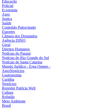
Educação
Policial
Economia
Agro
Justiça
Saúde
Conteúdo Patrocinado
Esportes
Câmara dos Deputados
Agência DINO
Geral
Direitos Humanos
Notícias do Paraná
Notícias do Rio Grande do Sul
Notícias de Santa Catarina
Mundo Jurídico - Erga Omnes -
AgroNegócios
Gastronomia
Curitiba
Negócios
Repórter Patrícia Well
Cultura
Religião
Meio Ambiente
Brasil