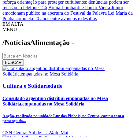
reforça orientação para proteger curitibanos; denúncias podem ser
feitas pelo telefone 156
Bruna Lombardi e Itamar Vieira Junior
emocionam público na abertura do Festival da Palavra
Lei Maria da
Penha completa 20 anos entre avanços e desafios
EM ALTA
MENU
/Notícias
Alimentação -
BUSCAR
Cultura e Solidariedade
Consulado argentino distribui empanadas no Mesa
Solidária,empanadas no Mesa Solidária
A ação, realizada na unidade Luz dos Pinhais, no Centro, contou com a
presença do...
CSN Central Sul de...
- 24 de Mai