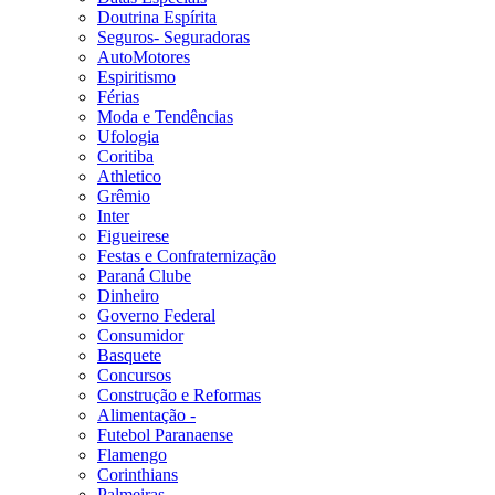
Doutrina Espírita
Seguros- Seguradoras
AutoMotores
Espiritismo
Férias
Moda e Tendências
Ufologia
Coritiba
Athletico
Grêmio
Inter
Figueirese
Festas e Confraternização
Paraná Clube
Dinheiro
Governo Federal
Consumidor
Basquete
Concursos
Construção e Reformas
Alimentação -
Futebol Paranaense
Flamengo
Corinthians
Palmeiras