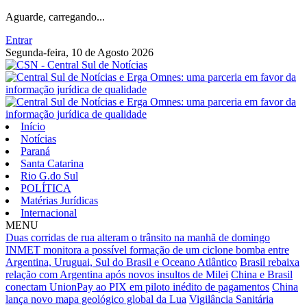
Aguarde, carregando...
Entrar
Segunda-feira, 10 de Agosto 2026
Início
Notícias
Paraná
Santa Catarina
Rio G.do Sul
POLÍTICA
Matérias Jurídicas
Internacional
MENU
Duas corridas de rua alteram o trânsito na manhã de domingo
INMET monitora a possível formação de um ciclone bomba entre
Argentina, Uruguai, Sul do Brasil e Oceano Atlântico
Brasil rebaixa
relação com Argentina após novos insultos de Milei
China e Brasil
conectam UnionPay ao PIX em piloto inédito de pagamentos
China
lança novo mapa geológico global da Lua
Vigilância Sanitária