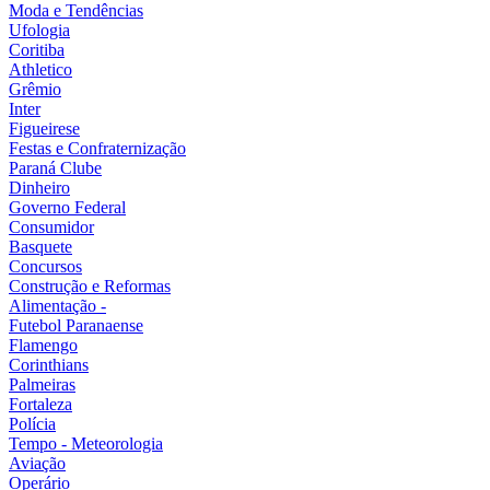
Moda e Tendências
Ufologia
Coritiba
Athletico
Grêmio
Inter
Figueirese
Festas e Confraternização
Paraná Clube
Dinheiro
Governo Federal
Consumidor
Basquete
Concursos
Construção e Reformas
Alimentação -
Futebol Paranaense
Flamengo
Corinthians
Palmeiras
Fortaleza
Polícia
Tempo - Meteorologia
Aviação
Operário