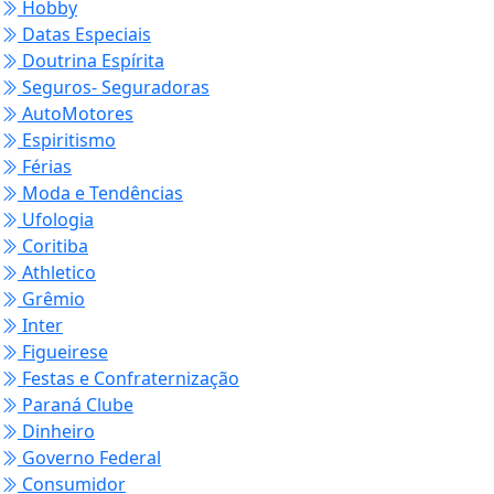
Hobby
Datas Especiais
Doutrina Espírita
Seguros- Seguradoras
AutoMotores
Espiritismo
Férias
Moda e Tendências
Ufologia
Coritiba
Athletico
Grêmio
Inter
Figueirese
Festas e Confraternização
Paraná Clube
Dinheiro
Governo Federal
Consumidor