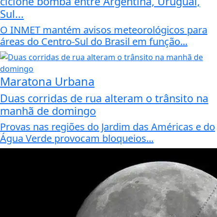
ciclone bomba entre Argentina, Uruguai,
Sul...
O INMET mantém avisos meteorológicos para
áreas do Centro-Sul do Brasil em função...
Maratona Urbana
Duas corridas de rua alteram o trânsito na
manhã de domingo
Provas nas regiões do Jardim das Américas e do
Água Verde provocam bloqueios...