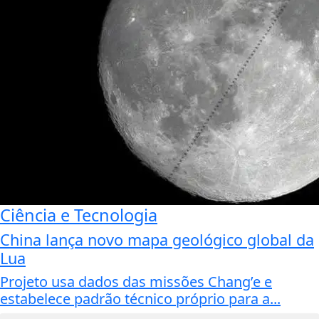
Ciência e Tecnologia
China lança novo mapa geológico global da
Lua
Projeto usa dados das missões Chang’e e
estabelece padrão técnico próprio para a...