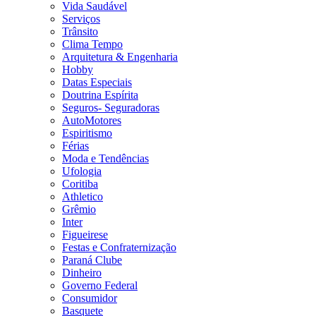
Vida Saudável
Serviços
Trânsito
Clima Tempo
Arquitetura & Engenharia
Hobby
Datas Especiais
Doutrina Espírita
Seguros- Seguradoras
AutoMotores
Espiritismo
Férias
Moda e Tendências
Ufologia
Coritiba
Athletico
Grêmio
Inter
Figueirese
Festas e Confraternização
Paraná Clube
Dinheiro
Governo Federal
Consumidor
Basquete