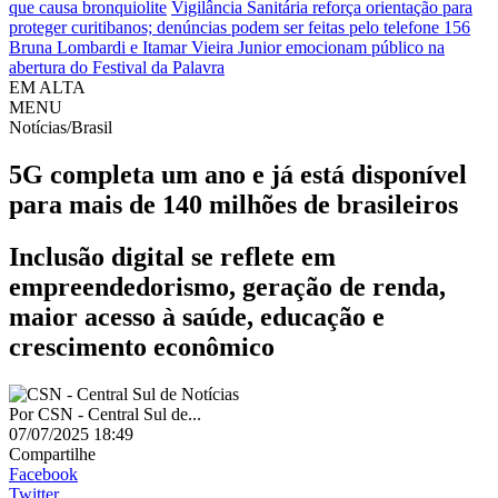
que causa bronquiolite
Vigilância Sanitária reforça orientação para
proteger curitibanos; denúncias podem ser feitas pelo telefone 156
Bruna Lombardi e Itamar Vieira Junior emocionam público na
abertura do Festival da Palavra
EM ALTA
MENU
Notícias/Brasil
5G completa um ano e já está disponível
para mais de 140 milhões de brasileiros
Inclusão digital se reflete em
empreendedorismo, geração de renda,
maior acesso à saúde, educação e
crescimento econômico
Por
CSN - Central Sul de...
07/07/2025 18:49
Compartilhe
Facebook
Twitter