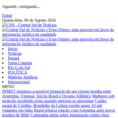
Aguarde, carregando...
Entrar
Quinta-feira, 06 de Agosto 2026
Início
Notícias
Paraná
Santa Catarina
Rio G.do Sul
POLÍTICA
Matérias Jurídicas
Internacional
MENU
INMET monitora a possível formação de um ciclone bomba entre
Argentina, Uruguai, Sul do Brasil e Oceano Atlântico
Mulheres sob
proteção receberão aviso quando agressor se aproximar
Cartão-
postal de Curitiba, Bondinho da Leitura recebe quase 10 mil
visitantes em julho
Brasil rebaixa relação com Argentina após novos
insultos de Milei
Campanha alerta sobre imunização contra vírus