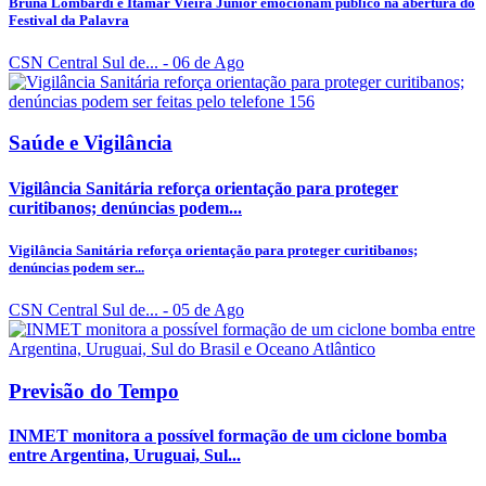
Bruna Lombardi e Itamar Vieira Junior emocionam público na abertura do
Festival da Palavra
CSN Central Sul de...
- 06 de Ago
Saúde e Vigilância
Vigilância Sanitária reforça orientação para proteger
curitibanos; denúncias podem...
Vigilância Sanitária reforça orientação para proteger curitibanos;
denúncias podem ser...
CSN Central Sul de...
- 05 de Ago
Previsão do Tempo
INMET monitora a possível formação de um ciclone bomba
entre Argentina, Uruguai, Sul...