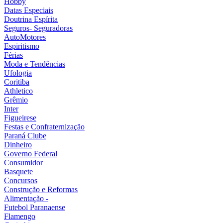
Hobby
Datas Especiais
Doutrina Espírita
Seguros- Seguradoras
AutoMotores
Espiritismo
Férias
Moda e Tendências
Ufologia
Coritiba
Athletico
Grêmio
Inter
Figueirese
Festas e Confraternização
Paraná Clube
Dinheiro
Governo Federal
Consumidor
Basquete
Concursos
Construção e Reformas
Alimentação -
Futebol Paranaense
Flamengo