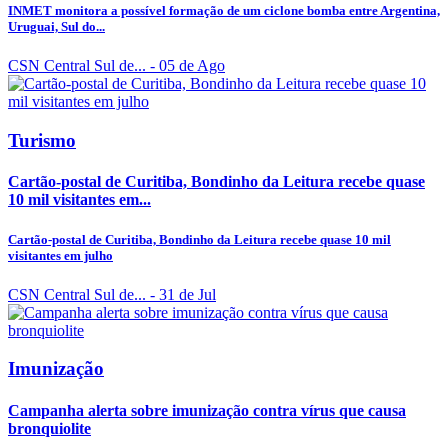
INMET monitora a possível formação de um ciclone bomba entre Argentina,
Uruguai, Sul do...
CSN Central Sul de...
- 05 de Ago
Turismo
Cartão-postal de Curitiba, Bondinho da Leitura recebe quase
10 mil visitantes em...
Cartão-postal de Curitiba, Bondinho da Leitura recebe quase 10 mil
visitantes em julho
CSN Central Sul de...
- 31 de Jul
Imunização
Campanha alerta sobre imunização contra vírus que causa
bronquiolite