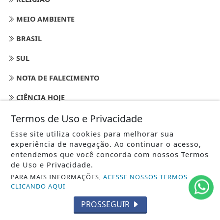
MEIO AMBIENTE
BRASIL
SUL
NOTA DE FALECIMENTO
CIÊNCIA HOJE
Termos de Uso e Privacidade
FAUNA E FLORA
Esse site utiliza cookies para melhorar sua
PETS - REINO ANIMAL
experiência de navegação. Ao continuar o acesso,
entendemos que você concorda com nossos Termos
COMPORTAMENTO
de Uso e Privacidade.
MOBILIDADE -TRÂNSITO EM ALERTA
PARA MAIS INFORMAÇÕES,
ACESSE NOSSOS TERMOS
CLICANDO AQUI
ESPORTE NA PRAIA
PROSSEGUIR
COMPORTAMENTO