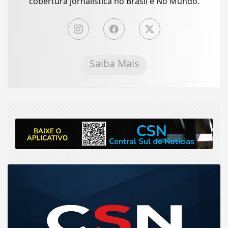
cobertura jornalística no Brasil e No Mundo.
Saiba Mais