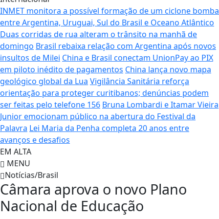
INMET monitora a possível formação de um ciclone bomba
entre Argentina, Uruguai, Sul do Brasil e Oceano Atlântico
Duas corridas de rua alteram o trânsito na manhã de
domingo
Brasil rebaixa relação com Argentina após novos
insultos de Milei
China e Brasil conectam UnionPay ao PIX
em piloto inédito de pagamentos
China lança novo mapa
geológico global da Lua
Vigilância Sanitária reforça
orientação para proteger curitibanos; denúncias podem
ser feitas pelo telefone 156
Bruna Lombardi e Itamar Vieira
Junior emocionam público na abertura do Festival da
Palavra
Lei Maria da Penha completa 20 anos entre
avanços e desafios
EM ALTA
MENU
Notícias/Brasil
Câmara aprova o novo Plano
Nacional de Educação