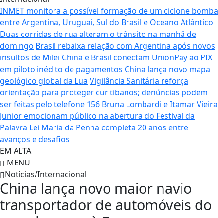
INMET monitora a possível formação de um ciclone bomba
entre Argentina, Uruguai, Sul do Brasil e Oceano Atlântico
Duas corridas de rua alteram o trânsito na manhã de
domingo
Brasil rebaixa relação com Argentina após novos
insultos de Milei
China e Brasil conectam UnionPay ao PIX
em piloto inédito de pagamentos
China lança novo mapa
geológico global da Lua
Vigilância Sanitária reforça
orientação para proteger curitibanos; denúncias podem
ser feitas pelo telefone 156
Bruna Lombardi e Itamar Vieira
Junior emocionam público na abertura do Festival da
Palavra
Lei Maria da Penha completa 20 anos entre
avanços e desafios
EM ALTA
MENU
Notícias/Internacional
China lança novo maior navio
transportador de automóveis do