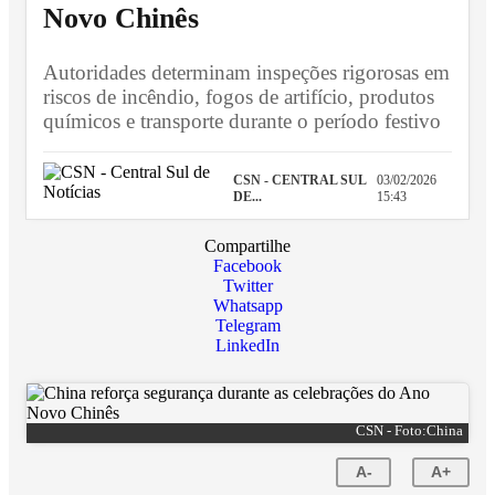
Novo Chinês
Autoridades determinam inspeções rigorosas em
riscos de incêndio, fogos de artifício, produtos
químicos e transporte durante o período festivo
CSN - CENTRAL SUL
03/02/2026
DE...
15:43
Compartilhe
Facebook
Twitter
Whatsapp
Telegram
LinkedIn
CSN - Foto:China
A-
A+