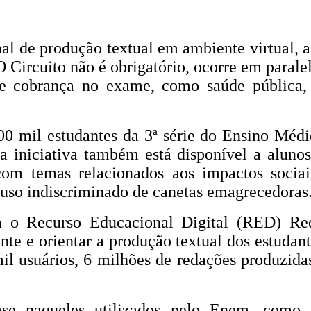
nal de produção textual em ambiente virtual,
Circuito não é obrigatório, ocorre em paralel
 cobrança no exame, como saúde pública, 
100 mil estudantes da 3ª série do Ensino Méd
 a iniciativa também está disponível a aluno
 com temas relacionados aos impactos soci
o uso indiscriminado de canetas emagrecedoras
za o Recurso Educacional Digital (RED) Re
ente e orientar a produção textual dos estuda
l usuários, 6 milhões de redações produzidas
ase naqueles utilizados pelo Enem, como a