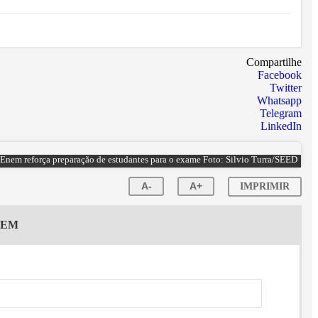
Compartilhe
Facebook
Twitter
Whatsapp
Telegram
LinkedIn
Enem reforça preparação de estudantes para o exame Foto: Silvio Turra/SEED
A-
A+
IMPRIMIR
GEM