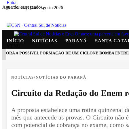
Entrar
Aguarde, carregando...
Sexta-feira, 07 de Agosto 2026
INÍCIO
NOTÍCIAS
PARANÁ
SANTA CATA
MENU
ITORA A POSSÍVEL FORMAÇÃO DE UM CICLONE BOMBA ENTRE A
EM ALTA
NOTÍCIAS/NOTÍCIAS DO PARANÁ
Circuito da Redação do Enem r
A proposta estabelece uma rotina quinzenal 
mês que antecede as provas. O Circuito não é
com potencial de cobrança no exame, como saú