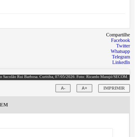
Compartilhe
Facebook
Twitter
Whatsapp
Telegram
LinkedIn
 do Sacolão Rui Barbosa. Curitiba, 07/05/2026. Foto: Ricardo Marajó/SECOM.
A-
A+
IMPRIMIR
GEM