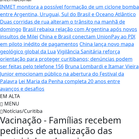
INMET monitora a possível formação de um ciclone bomba
entre Argentina, Uruguai, Sul do Brasil e Oceano Atlântico
Duas corridas de rua alteram o trânsito na manhã de
domingo
Brasil rebaixa relação com Argentina após novos
insultos de Milei
China e Brasil conectam UnionPay ao PIX
em piloto inédito de pagamentos
China lança novo mapa
geológico global da Lua
Vigilância Sanitária reforça
orientação para proteger curitibanos; denúncias podem
ser feitas pelo telefone 156
Bruna Lombardi e Itamar Vieira
Junior emocionam público na abertura do Festival da
Palavra
Lei Maria da Penha completa 20 anos entre
avanços e desafios
EM ALTA
MENU
Notícias/Curitiba
Vacinação - Famílias recebem
pedidos de atualização das