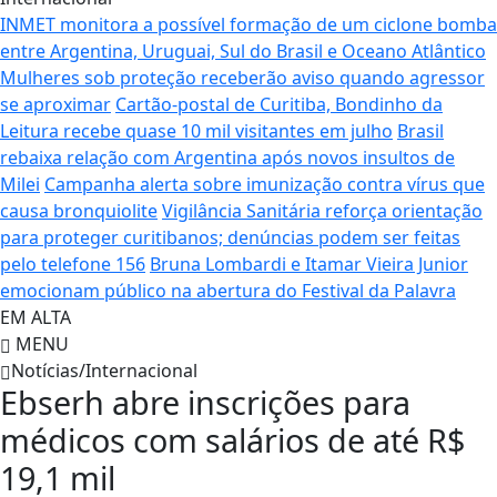
INMET monitora a possível formação de um ciclone bomba
entre Argentina, Uruguai, Sul do Brasil e Oceano Atlântico
Mulheres sob proteção receberão aviso quando agressor
se aproximar
Cartão-postal de Curitiba, Bondinho da
Leitura recebe quase 10 mil visitantes em julho
Brasil
rebaixa relação com Argentina após novos insultos de
Milei
Campanha alerta sobre imunização contra vírus que
causa bronquiolite
Vigilância Sanitária reforça orientação
para proteger curitibanos; denúncias podem ser feitas
pelo telefone 156
Bruna Lombardi e Itamar Vieira Junior
emocionam público na abertura do Festival da Palavra
EM ALTA
MENU
Notícias/Internacional
Ebserh abre inscrições para
médicos com salários de até R$
19,1 mil