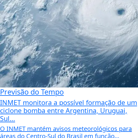
Previsão do Tempo
INMET monitora a possível formação de um
ciclone bomba entre Argentina, Uruguai,
Sul...
O INMET mantém avisos meteorológicos para
áreas do Centro-Sul do Brasil em função...