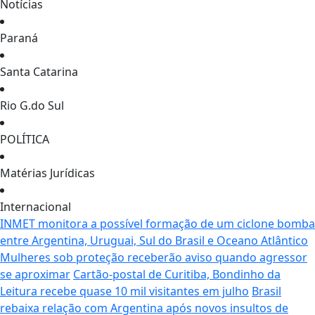
Notícias
Paraná
Santa Catarina
Rio G.do Sul
POLÍTICA
Matérias Jurídicas
Internacional
INMET monitora a possível formação de um ciclone bomba
entre Argentina, Uruguai, Sul do Brasil e Oceano Atlântico
Mulheres sob proteção receberão aviso quando agressor
se aproximar
Cartão-postal de Curitiba, Bondinho da
Leitura recebe quase 10 mil visitantes em julho
Brasil
rebaixa relação com Argentina após novos insultos de