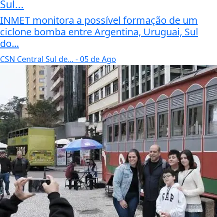
Sul...
INMET monitora a possível formação de um
ciclone bomba entre Argentina, Uruguai, Sul
do...
CSN Central Sul de...
- 05 de Ago