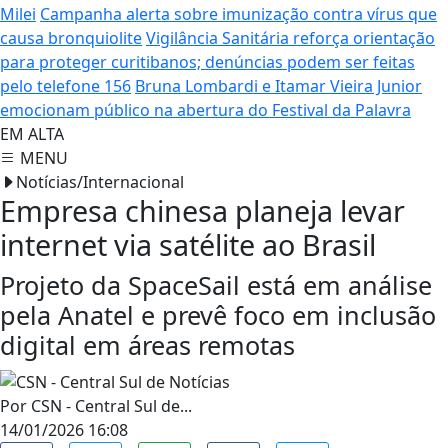
Milei
Campanha alerta sobre imunização contra vírus que
causa bronquiolite
Vigilância Sanitária reforça orientação
para proteger curitibanos; denúncias podem ser feitas
pelo telefone 156
Bruna Lombardi e Itamar Vieira Junior
emocionam público na abertura do Festival da Palavra
EM ALTA
MENU
Notícias/Internacional
Empresa chinesa planeja levar
internet via satélite ao Brasil
Projeto da SpaceSail está em análise
pela Anatel e prevê foco em inclusão
digital em áreas remotas
Por
CSN - Central Sul de...
14/01/2026 16:08