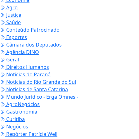
Economia
Agro
Justiça
Saúde
Conteúdo Patrocinado
Esportes
Câmara dos Deputados
Agência DINO
Geral
Direitos Humanos
Notícias do Paraná
Notícias do Rio Grande do Sul
Notícias de Santa Catarina
Mundo Jurídico - Erga Omnes -
AgroNegócios
Gastronomia
Curitiba
Negócios
Repórter Patrícia Well