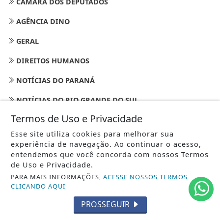
CÂMARA DOS DEPUTADOS
AGÊNCIA DINO
GERAL
DIREITOS HUMANOS
NOTÍCIAS DO PARANÁ
NOTÍCIAS DO RIO GRANDE DO SUL
Termos de Uso e Privacidade
NOTÍCIAS DE SANTA CATARINA
Esse site utiliza cookies para melhorar sua
MUNDO JURÍDICO - ERGA OMNES -
experiência de navegação. Ao continuar o acesso,
entendemos que você concorda com nossos Termos
AGRONEGÓCIOS
de Uso e Privacidade.
PARA MAIS INFORMAÇÕES,
ACESSE NOSSOS TERMOS
GASTRONOMIA
CLICANDO AQUI
CURITIBA
PROSSEGUIR
NEGÓCIOS