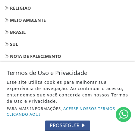
RELIGIÃO
MEIO AMBIENTE
BRASIL
SUL
NOTA DE FALECIMENTO
CIÊNCIA HOJE
Termos de Uso e Privacidade
FAUNA E FLORA
Esse site utiliza cookies para melhorar sua
experiência de navegação. Ao continuar o acesso,
PETS - REINO ANIMAL
entendemos que você concorda com nossos Termos
de Uso e Privacidade.
COMPORTAMENTO
PARA MAIS INFORMAÇÕES,
ACESSE NOSSOS TERMOS
CLICANDO AQUI
MOBILIDADE -TRÂNSITO EM ALERTA
PROSSEGUIR
ESPORTE NA PRAIA