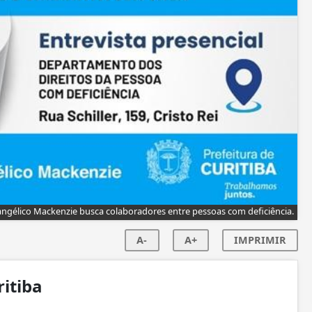
angélico Mackenzie busca colaboradores entre pessoas com deficiência.
A-
A+
IMPRIMIR
ritiba