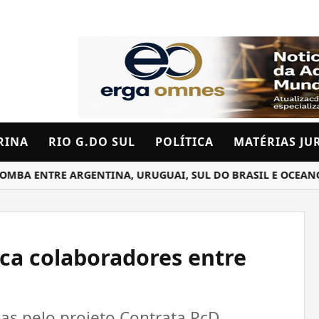
RINA
RIO G.DO SUL
POLÍTICA
MATÉRIAS JU
NTRE ARGENTINA, URUGUAI, SUL DO BRASIL E OCEANO ATLÂ
ca colaboradores entre
eas pelo projeto Contrata PcD