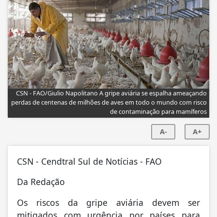
CSN - FAO/Giulio Napolitano A gripe aviária se espalha ameaçando
perdas de centenas de milhões de aves em todo o mundo com risco
de contaminação para mamíferos
A-
A+
CSN - Cendtral Sul de Notícias - FAO
Da Redação
Os riscos da gripe aviária devem ser
mitigados com urgência por países para