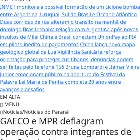
INMET monitora a possível formação de um ciclone bomba
entre Argentina, Uruguai, Sul do Brasil e Oceano Atlântico
Duas corridas de rua alteram o trânsito na manhã de
domingo
Brasil rebaixa relação com Argentina após novos
insultos de Milei
China e Brasil conectam UnionPay ao PIX
em piloto inédito de pagamentos
China lança novo mapa
geológico global da Lua
Vigilância Sanitária reforça
orientação para proteger curitibanos; denúncias podem
ser feitas pelo telefone 156
Bruna Lombardi e Itamar Vieira
Junior emocionam público na abertura do Festival da
Palavra
Lei Maria da Penha completa 20 anos entre
avanços e desafios
EM ALTA
MENU
Notícias/Notícias do Paraná
GAECO e MPR deflagram
operação contra integrantes de