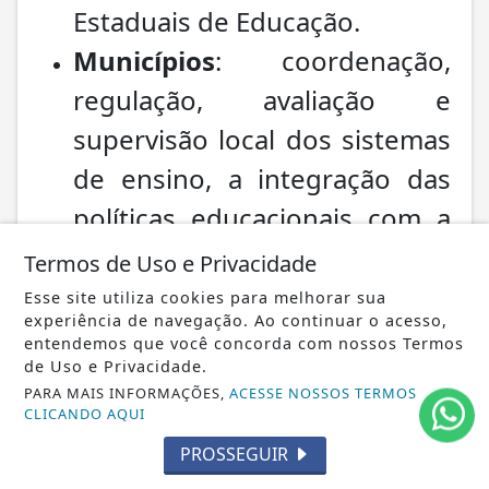
Estaduais de Educação.
Municípios
: coordenação,
regulação, avaliação e
supervisão local dos sistemas
de ensino, a integração das
políticas educacionais com a
União e estados,
Termos de Uso e Privacidade
monitoramento dos Planos
Esse site utiliza cookies para melhorar sua
experiência de navegação. Ao continuar o acesso,
Municipais de Educação. Há
entendemos que você concorda com nossos Termos
de Uso e Privacidade.
também a garantia expressa
PARA MAIS INFORMAÇÕES,
ACESSE NOSSOS TERMOS
da possibilidade de formas de
CLICANDO AQUI
associação federativa para
PROSSEGUIR