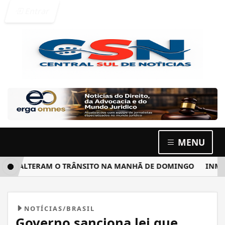
Entrar
MENU
A ALTERAM O TRÂNSITO NA MANHÃ DE DOMINGO
INMET M
NOTÍCIAS/BRASIL
Governo sanciona lei que