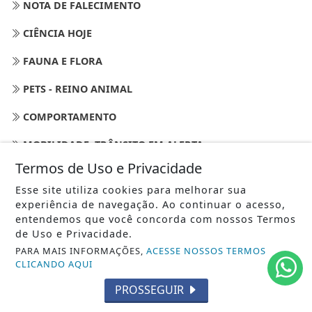
NOTA DE FALECIMENTO
CIÊNCIA HOJE
FAUNA E FLORA
PETS - REINO ANIMAL
COMPORTAMENTO
MOBILIDADE -TRÂNSITO EM ALERTA
Termos de Uso e Privacidade
ESPORTE NA PRAIA
Esse site utiliza cookies para melhorar sua
COMPORTAMENTO
experiência de navegação. Ao continuar o acesso,
entendemos que você concorda com nossos Termos
ARTE E DECORAÇÃO
de Uso e Privacidade.
PARA MAIS INFORMAÇÕES,
ACESSE NOSSOS TERMOS
COMÉRCIO
CLICANDO AQUI
TURISMO
PROSSEGUIR
TENDÊNCIAS