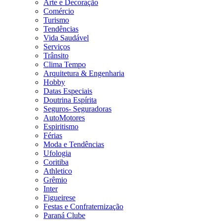
Arte e Decoração
Comércio
Turismo
Tendências
Vida Saudável
Serviços
Trânsito
Clima Tempo
Arquitetura & Engenharia
Hobby
Datas Especiais
Doutrina Espírita
Seguros- Seguradoras
AutoMotores
Espiritismo
Férias
Moda e Tendências
Ufologia
Coritiba
Athletico
Grêmio
Inter
Figueirese
Festas e Confraternização
Paraná Clube