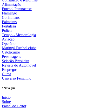
Construção e Reformas
Alimentação -
Futebol Paranaense
Flamengo
Corinthians
Palmeiras
Fortaleza
Polícia
Tempo - Meteorologia
Aviação
Operário
Maringá Futebol clube
Catolicismo
Personagens
Seleção Brasileira
Revista do Automóvel
Empregos
Clima
Universo Feminino
/ Navegue
Início
Sobre
Painel do Leitor