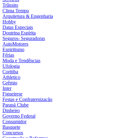
Trânsito
Clima Tempo
Arquitetura & Engenharia
Hobby
Datas Especiais
Doutrina Espírita
Seguros- Seguradoras
AutoMotores
Espiritismo
Férias
Moda e Tendências
Ufologia
Coritiba
Athletico
Grêmio
Inter
Figueirese
Festas e Confraternização
Paraná Clube
Dinheiro
Governo Federal
Consumidor
Basquete
Concursos