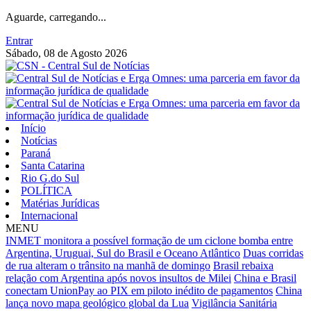
Aguarde, carregando...
Entrar
Sábado, 08 de Agosto 2026
Início
Notícias
Paraná
Santa Catarina
Rio G.do Sul
POLÍTICA
Matérias Jurídicas
Internacional
MENU
INMET monitora a possível formação de um ciclone bomba entre
Argentina, Uruguai, Sul do Brasil e Oceano Atlântico
Duas corridas
de rua alteram o trânsito na manhã de domingo
Brasil rebaixa
relação com Argentina após novos insultos de Milei
China e Brasil
conectam UnionPay ao PIX em piloto inédito de pagamentos
China
lança novo mapa geológico global da Lua
Vigilância Sanitária