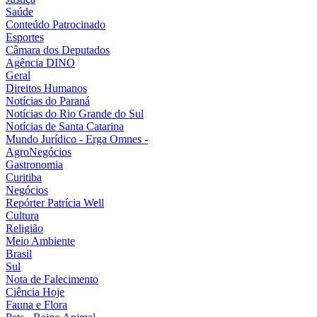
Saúde
Conteúdo Patrocinado
Esportes
Câmara dos Deputados
Agência DINO
Geral
Direitos Humanos
Notícias do Paraná
Notícias do Rio Grande do Sul
Notícias de Santa Catarina
Mundo Jurídico - Erga Omnes -
AgroNegócios
Gastronomia
Curitiba
Negócios
Repórter Patrícia Well
Cultura
Religião
Meio Ambiente
Brasil
Sul
Nota de Falecimento
Ciência Hoje
Fauna e Flora