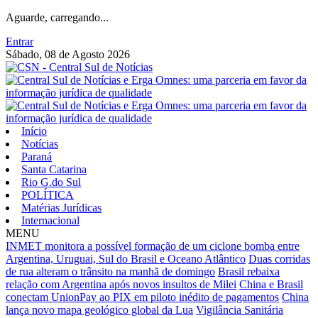
Aguarde, carregando...
Entrar
Sábado, 08 de Agosto 2026
Início
Notícias
Paraná
Santa Catarina
Rio G.do Sul
POLÍTICA
Matérias Jurídicas
Internacional
MENU
INMET monitora a possível formação de um ciclone bomba entre
Argentina, Uruguai, Sul do Brasil e Oceano Atlântico
Duas corridas
de rua alteram o trânsito na manhã de domingo
Brasil rebaixa
relação com Argentina após novos insultos de Milei
China e Brasil
conectam UnionPay ao PIX em piloto inédito de pagamentos
China
lança novo mapa geológico global da Lua
Vigilância Sanitária