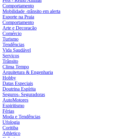
Pets - Reino Animal
Comportamento
Mobilidade -trânsito em alerta
Esporte na Praia
Comportamento
Arte e Decoração
Comércio
Turismo
Tendências
Vida Saudável
Serviços
Trânsito
Clima Tempo
Arquitetura & Engenharia
Hobby
Datas Especiais
Doutrina Espírita
Seguros- Seguradoras
AutoMotores
Espiritismo
Férias
Moda e Tendências
Ufologia
Coritiba
Athletico