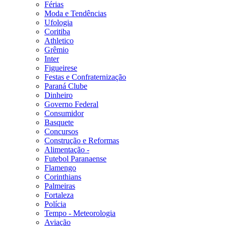
Férias
Moda e Tendências
Ufologia
Coritiba
Athletico
Grêmio
Inter
Figueirese
Festas e Confraternização
Paraná Clube
Dinheiro
Governo Federal
Consumidor
Basquete
Concursos
Construção e Reformas
Alimentação -
Futebol Paranaense
Flamengo
Corinthians
Palmeiras
Fortaleza
Polícia
Tempo - Meteorologia
Aviação