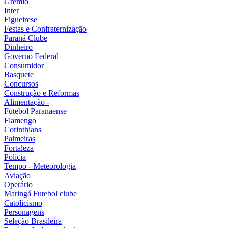
Grêmio
Inter
Figueirese
Festas e Confraternização
Paraná Clube
Dinheiro
Governo Federal
Consumidor
Basquete
Concursos
Construção e Reformas
Alimentação -
Futebol Paranaense
Flamengo
Corinthians
Palmeiras
Fortaleza
Polícia
Tempo - Meteorologia
Aviação
Operário
Maringá Futebol clube
Catolicismo
Personagens
Seleção Brasileira