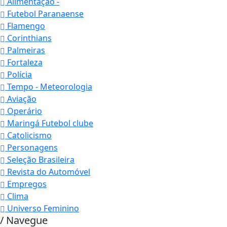
Alimentação -
Futebol Paranaense
Flamengo
Corinthians
Palmeiras
Fortaleza
Polícia
Tempo - Meteorologia
Aviação
Operário
Maringá Futebol clube
Catolicismo
Personagens
Seleção Brasileira
Revista do Automóvel
Empregos
Clima
Universo Feminino
/ Navegue