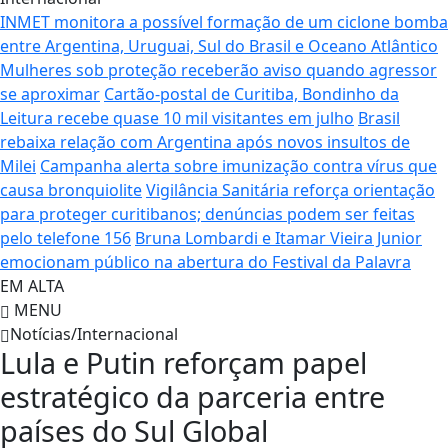
INMET monitora a possível formação de um ciclone bomba
entre Argentina, Uruguai, Sul do Brasil e Oceano Atlântico
Mulheres sob proteção receberão aviso quando agressor
se aproximar
Cartão-postal de Curitiba, Bondinho da
Leitura recebe quase 10 mil visitantes em julho
Brasil
rebaixa relação com Argentina após novos insultos de
Milei
Campanha alerta sobre imunização contra vírus que
causa bronquiolite
Vigilância Sanitária reforça orientação
para proteger curitibanos; denúncias podem ser feitas
pelo telefone 156
Bruna Lombardi e Itamar Vieira Junior
emocionam público na abertura do Festival da Palavra
EM ALTA
MENU
Notícias/Internacional
Lula e Putin reforçam papel
estratégico da parceria entre
países do Sul Global