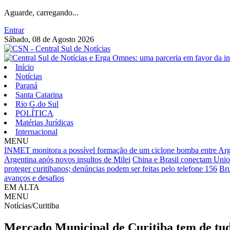
Aguarde, carregando...
Entrar
Sábado, 08 de Agosto 2026
Início
Notícias
Paraná
Santa Catarina
Rio G.do Sul
POLÍTICA
Matérias Jurídicas
Internacional
MENU
INMET monitora a possível formação de um ciclone bomba entre Arge
Argentina após novos insultos de Milei
China e Brasil conectam Unio
proteger curitibanos; denúncias podem ser feitas pelo telefone 156
Bru
avanços e desafios
EM ALTA
MENU
Notícias/Curitiba
Mercado Municipal de Curitiba tem de tud