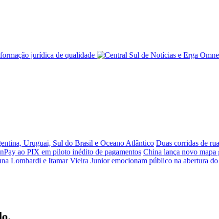
ntina, Uruguai, Sul do Brasil e Oceano Atlântico
Duas corridas de ru
nPay ao PIX em piloto inédito de pagamentos
China lança novo mapa 
na Lombardi e Itamar Vieira Junior emocionam público na abertura do 
o.