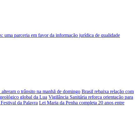
a alteram o trânsito na manhã de domingo
Brasil rebaixa relação com
geológico global da Lua
Vigilância Sanitária reforça orientação para
Festival da Palavra
Lei Maria da Penha completa 20 anos entre