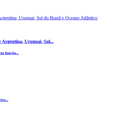
Argentina, Uruguai, Sul...
m função...
os...