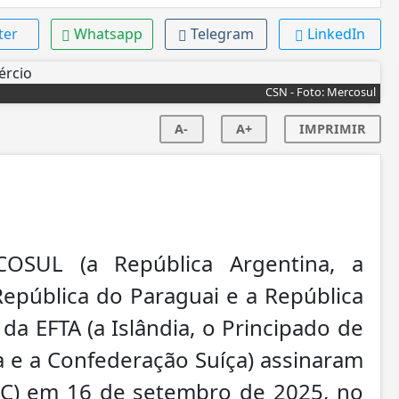
ter
Whatsapp
Telegram
LinkedIn
CSN - Foto: Mercosul
A-
A+
IMPRIMIR
SUL (a República Argentina, a
 República do Paraguai e a República
da EFTA (a Islândia, o Principado de
a e a Confederação Suíça) assinaram
LC) em 16 de setembro de 2025, no