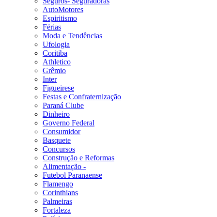
Seguros- Seguradoras
AutoMotores
Espiritismo
Férias
Moda e Tendências
Ufologia
Coritiba
Athletico
Grêmio
Inter
Figueirese
Festas e Confraternização
Paraná Clube
Dinheiro
Governo Federal
Consumidor
Basquete
Concursos
Construção e Reformas
Alimentação -
Futebol Paranaense
Flamengo
Corinthians
Palmeiras
Fortaleza