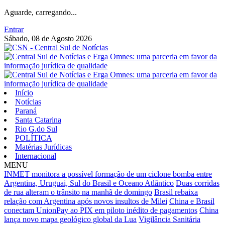
Aguarde, carregando...
Entrar
Sábado, 08 de Agosto 2026
Início
Notícias
Paraná
Santa Catarina
Rio G.do Sul
POLÍTICA
Matérias Jurídicas
Internacional
MENU
INMET monitora a possível formação de um ciclone bomba entre
Argentina, Uruguai, Sul do Brasil e Oceano Atlântico
Duas corridas
de rua alteram o trânsito na manhã de domingo
Brasil rebaixa
relação com Argentina após novos insultos de Milei
China e Brasil
conectam UnionPay ao PIX em piloto inédito de pagamentos
China
lança novo mapa geológico global da Lua
Vigilância Sanitária