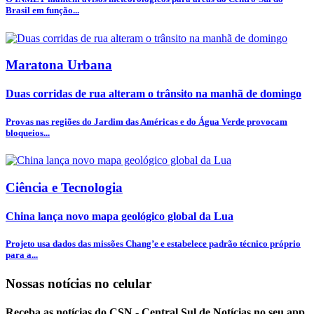
Brasil em função...
Maratona Urbana
Duas corridas de rua alteram o trânsito na manhã de domingo
Provas nas regiões do Jardim das Américas e do Água Verde provocam
bloqueios...
Ciência e Tecnologia
China lança novo mapa geológico global da Lua
Projeto usa dados das missões Chang’e e estabelece padrão técnico próprio
para a...
Nossas notícias
no celular
Receba as notícias do CSN - Central Sul de Notícias no seu app