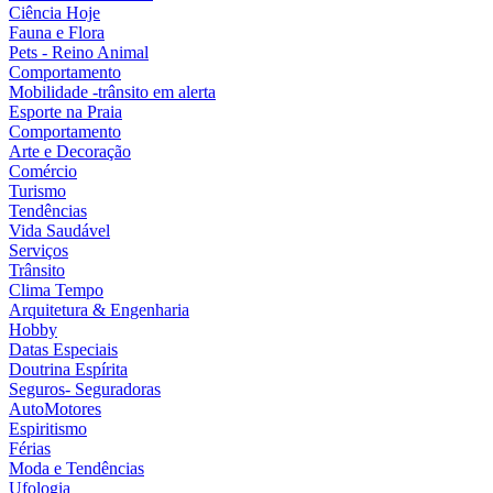
Ciência Hoje
Fauna e Flora
Pets - Reino Animal
Comportamento
Mobilidade -trânsito em alerta
Esporte na Praia
Comportamento
Arte e Decoração
Comércio
Turismo
Tendências
Vida Saudável
Serviços
Trânsito
Clima Tempo
Arquitetura & Engenharia
Hobby
Datas Especiais
Doutrina Espírita
Seguros- Seguradoras
AutoMotores
Espiritismo
Férias
Moda e Tendências
Ufologia