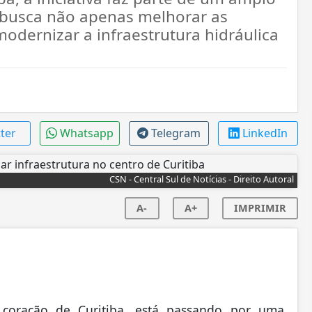
e busca não apenas melhorar as
dernizar a infraestrutura hidráulica
tter
Whatsapp
Telegram
LinkedIn
CSN - Central Sul de Notícias - Direito Autoral
A-
A+
IMPRIMIR
 coração de Curitiba, está passando por uma