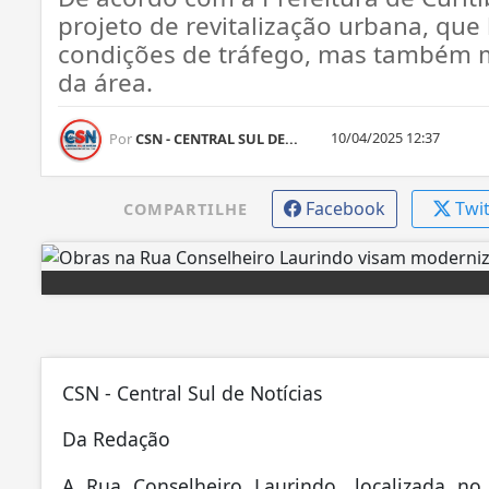
projeto de revitalização urbana, qu
condições de tráfego, mas também mo
da área.
10/04/2025 12:37
Por
CSN - CENTRAL SUL DE...
Facebook
Twi
COMPARTILHE
CSN - Central Sul de Notícias
Da Redação
A Rua Conselheiro Laurindo, localizada no