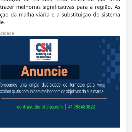
azer melhorias significativas para a região. As
ção da malha viária e a substituição do sistema
de.
icidade