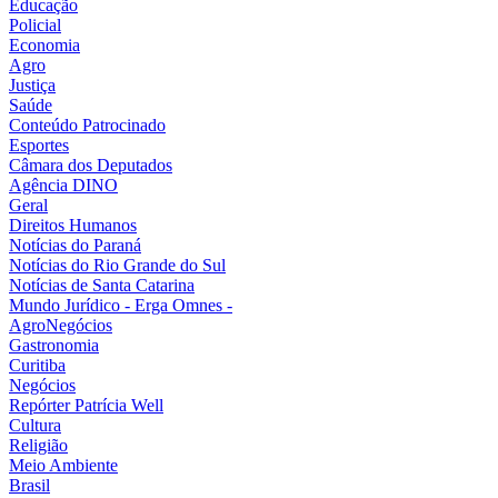
Educação
Policial
Economia
Agro
Justiça
Saúde
Conteúdo Patrocinado
Esportes
Câmara dos Deputados
Agência DINO
Geral
Direitos Humanos
Notícias do Paraná
Notícias do Rio Grande do Sul
Notícias de Santa Catarina
Mundo Jurídico - Erga Omnes -
AgroNegócios
Gastronomia
Curitiba
Negócios
Repórter Patrícia Well
Cultura
Religião
Meio Ambiente
Brasil