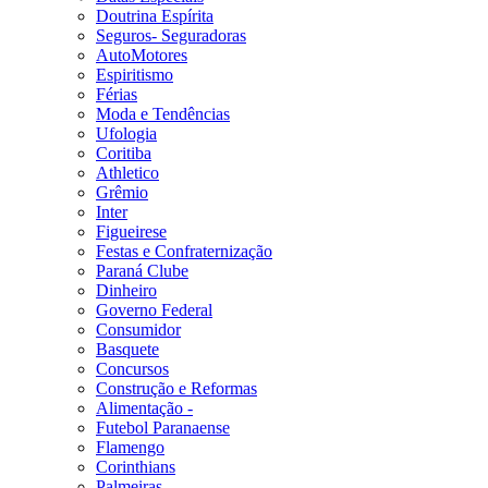
Doutrina Espírita
Seguros- Seguradoras
AutoMotores
Espiritismo
Férias
Moda e Tendências
Ufologia
Coritiba
Athletico
Grêmio
Inter
Figueirese
Festas e Confraternização
Paraná Clube
Dinheiro
Governo Federal
Consumidor
Basquete
Concursos
Construção e Reformas
Alimentação -
Futebol Paranaense
Flamengo
Corinthians
Palmeiras