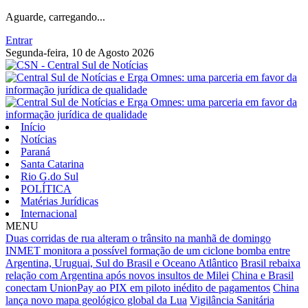
Aguarde, carregando...
Entrar
Segunda-feira, 10 de Agosto 2026
Início
Notícias
Paraná
Santa Catarina
Rio G.do Sul
POLÍTICA
Matérias Jurídicas
Internacional
MENU
Duas corridas de rua alteram o trânsito na manhã de domingo
INMET monitora a possível formação de um ciclone bomba entre
Argentina, Uruguai, Sul do Brasil e Oceano Atlântico
Brasil rebaixa
relação com Argentina após novos insultos de Milei
China e Brasil
conectam UnionPay ao PIX em piloto inédito de pagamentos
China
lança novo mapa geológico global da Lua
Vigilância Sanitária