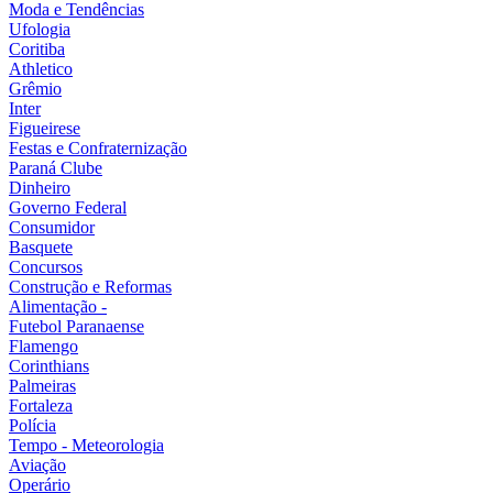
Moda e Tendências
Ufologia
Coritiba
Athletico
Grêmio
Inter
Figueirese
Festas e Confraternização
Paraná Clube
Dinheiro
Governo Federal
Consumidor
Basquete
Concursos
Construção e Reformas
Alimentação -
Futebol Paranaense
Flamengo
Corinthians
Palmeiras
Fortaleza
Polícia
Tempo - Meteorologia
Aviação
Operário