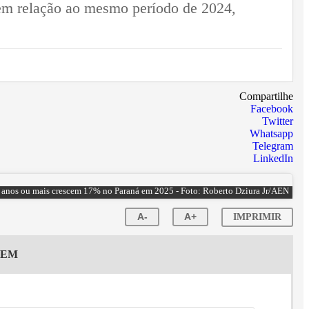
 em relação ao mesmo período de 2024,
Compartilhe
Facebook
Twitter
Whatsapp
Telegram
LinkedIn
 anos ou mais crescem 17% no Paraná em 2025 - Foto: Roberto Dziura Jr/AEN
A-
A+
IMPRIMIR
GEM