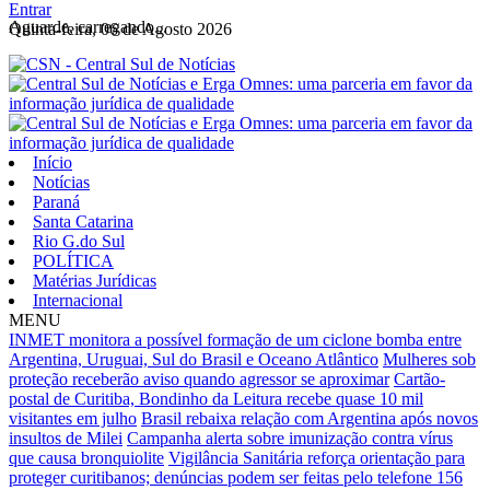
Entrar
Aguarde, carregando...
Quinta-feira, 06 de Agosto 2026
Início
Notícias
Paraná
Santa Catarina
Rio G.do Sul
POLÍTICA
Matérias Jurídicas
Internacional
MENU
INMET monitora a possível formação de um ciclone bomba entre
Argentina, Uruguai, Sul do Brasil e Oceano Atlântico
Mulheres sob
proteção receberão aviso quando agressor se aproximar
Cartão-
postal de Curitiba, Bondinho da Leitura recebe quase 10 mil
visitantes em julho
Brasil rebaixa relação com Argentina após novos
insultos de Milei
Campanha alerta sobre imunização contra vírus
que causa bronquiolite
Vigilância Sanitária reforça orientação para
proteger curitibanos; denúncias podem ser feitas pelo telefone 156