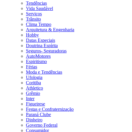
Tendências
Vida Saudável
Serviços
Trânsito
Clima Tempo
Arquitetura & Engenharia
Hobby
Datas Especiais
Doutrina Espírita
Seguros- Seguradoras
AutoMotores
Espiritismo
Férias
Moda e Tendências
Ufologia
Coritiba
Athletico
Grêmio
Inter
Figueirese
Festas e Confraternização
Paraná Clube
Dinheiro
Governo Federal
Consumidor