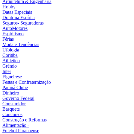
Arquitetura & Engenharia
Hobby
Datas Especiais
Doutrina Espírita
Seguros- Seguradoras
AutoMotores
Espiritismo
Férias
Moda e Tendências
Ufologia
Coritiba
Athletico
Grêmio
Inter
Figueirese
Festas e Confraternização
Paraná Clube
Dinheiro
Governo Federal
Consumidor
Basquete
Concursos
Construção e Reformas
Alimentação -
Futebol Paranaense