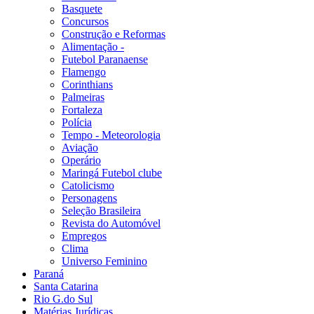
Basquete
Concursos
Construção e Reformas
Alimentação -
Futebol Paranaense
Flamengo
Corinthians
Palmeiras
Fortaleza
Polícia
Tempo - Meteorologia
Aviação
Operário
Maringá Futebol clube
Catolicismo
Personagens
Seleção Brasileira
Revista do Automóvel
Empregos
Clima
Universo Feminino
Paraná
Santa Catarina
Rio G.do Sul
Matérias Jurídicas