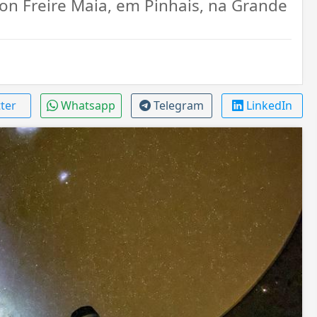
on Freire Maia, em Pinhais, na Grande
tter
Whatsapp
Telegram
LinkedIn