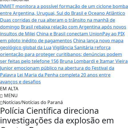
INMET monitora a possível formação de um ciclone bomba
entre Argentina, Uruguai, Sul do Brasil e Oceano Atlântico
Duas corridas de rua alteram o trânsito na manhã de
domingo
Brasil rebaixa relação com Argentina após novos
insultos de Milei
China e Brasil conectam UnionPay ao PIX
em piloto inédito de pagamentos
China lança novo mapa
geológico global da Lua
Vigilância Sanitária reforça
orientação para proteger curitibanos; denúncias podem
ser feitas pelo telefone 156
Bruna Lombardi e Itamar Vieira
Junior emocionam público na abertura do Festival da
Palavra
Lei Maria da Penha completa 20 anos entre
avanços e desafios
EM ALTA
MENU
Notícias/Notícias do Paraná
Polícia Científica direciona
investigações da explosão em