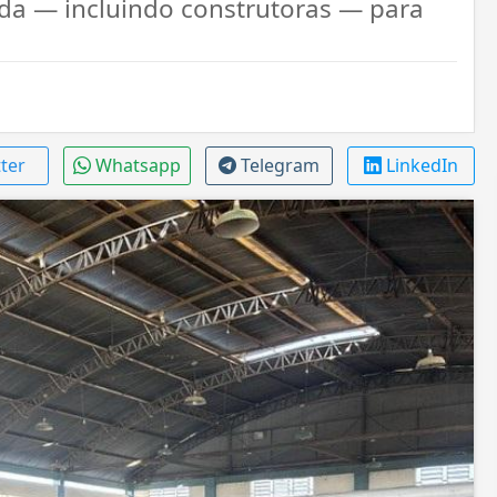
ada — incluindo construtoras — para
tter
Whatsapp
Telegram
LinkedIn