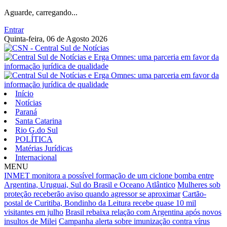
Aguarde, carregando...
Entrar
Quinta-feira, 06 de Agosto 2026
Início
Notícias
Paraná
Santa Catarina
Rio G.do Sul
POLÍTICA
Matérias Jurídicas
Internacional
MENU
INMET monitora a possível formação de um ciclone bomba entre
Argentina, Uruguai, Sul do Brasil e Oceano Atlântico
Mulheres sob
proteção receberão aviso quando agressor se aproximar
Cartão-
postal de Curitiba, Bondinho da Leitura recebe quase 10 mil
visitantes em julho
Brasil rebaixa relação com Argentina após novos
insultos de Milei
Campanha alerta sobre imunização contra vírus