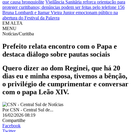
que causa bronquiolite
Vigilância Sanitária reforça orientação para
proteger curitibanos; denúncias podem ser feitas pelo telefone 156
Bruna Lombardi e Itamar Vieira Junior emocionam público na
abertura do Festival da Palavra
EM ALTA
MENU
Notícias/Curitiba
Prefeito relata encontro com o Papa e
destaca diálogo sobre pautas sociais
Quero dizer ao dom Reginei, que há 20
dias eu e minha esposa, tivemos a bênção,
o privilégio de cumprimentar e conversar
com o papa Leão XIV.
Por
CSN - Central Sul de...
16/02/2026 08:19
Compartilhe
Facebook
Twitter