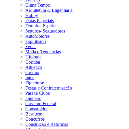
Clima Tempo
Arquitetura & Engenharia
Hobby
Datas Especiais
Doutrina Espírita
Seguros- Seguradoras
AutoMotores
Espiritismo
Férias
Moda e Tendências
Ufologia
Coritiba
Athletico
Grêmio
Inter
Figueirese
Festas e Confraternização
Paraná Clube
Dinheiro
Governo Federal
Consumidor
Basquete
Concursos
Construção e Reformas