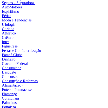
Seguros- Seguradoras
AutoMotores
Espiritismo
Férias
Moda e Tendências
Ufologia
Coritiba
Athletico
Grêmio
Inter
Figueirese
Festas e Confraternização
Paraná Clube
Dinheiro
Governo Federal
Consumidor
Basquete
Concursos
Construção e Reformas
Alimentação -
Futebol Paranaense
Flamengo
Corinthians
Palmeiras
Fortaleza