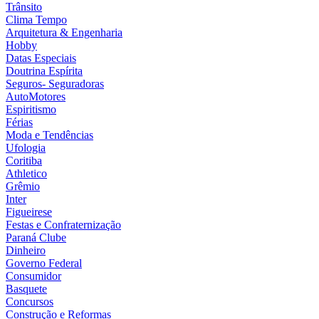
Trânsito
Clima Tempo
Arquitetura & Engenharia
Hobby
Datas Especiais
Doutrina Espírita
Seguros- Seguradoras
AutoMotores
Espiritismo
Férias
Moda e Tendências
Ufologia
Coritiba
Athletico
Grêmio
Inter
Figueirese
Festas e Confraternização
Paraná Clube
Dinheiro
Governo Federal
Consumidor
Basquete
Concursos
Construção e Reformas