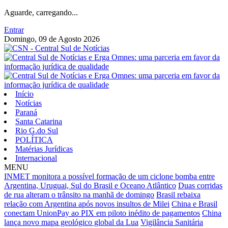
Aguarde, carregando...
Entrar
Domingo, 09 de Agosto 2026
Início
Notícias
Paraná
Santa Catarina
Rio G.do Sul
POLÍTICA
Matérias Jurídicas
Internacional
MENU
INMET monitora a possível formação de um ciclone bomba entre
Argentina, Uruguai, Sul do Brasil e Oceano Atlântico
Duas corridas
de rua alteram o trânsito na manhã de domingo
Brasil rebaixa
relação com Argentina após novos insultos de Milei
China e Brasil
conectam UnionPay ao PIX em piloto inédito de pagamentos
China
lança novo mapa geológico global da Lua
Vigilância Sanitária