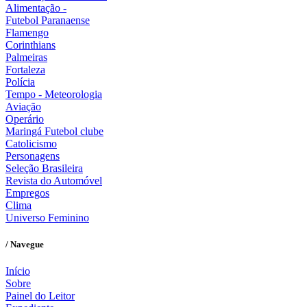
Alimentação -
Futebol Paranaense
Flamengo
Corinthians
Palmeiras
Fortaleza
Polícia
Tempo - Meteorologia
Aviação
Operário
Maringá Futebol clube
Catolicismo
Personagens
Seleção Brasileira
Revista do Automóvel
Empregos
Clima
Universo Feminino
/ Navegue
Início
Sobre
Painel do Leitor