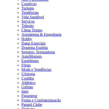
Comércio
Turismo
Tendências
Vida Saudável
Serviços
Trânsito
Clima Tempo
Arquitetura & Engenharia
Hobby
Datas Especiais
Doutrina Espírita
Seguros- Seguradoras
AutoMotores
Espiritismo
Férias
Moda e Tendências
Ufologia
Coritiba
Athletico
Grêmio
Inter
Figueirese
Festas e Confraternização
Paraná Clube
Dinheiro