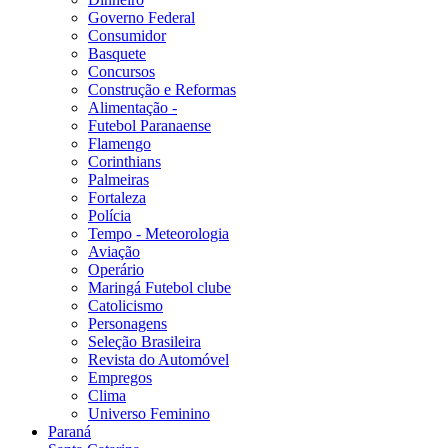
Governo Federal
Consumidor
Basquete
Concursos
Construção e Reformas
Alimentação -
Futebol Paranaense
Flamengo
Corinthians
Palmeiras
Fortaleza
Polícia
Tempo - Meteorologia
Aviação
Operário
Maringá Futebol clube
Catolicismo
Personagens
Seleção Brasileira
Revista do Automóvel
Empregos
Clima
Universo Feminino
Paraná