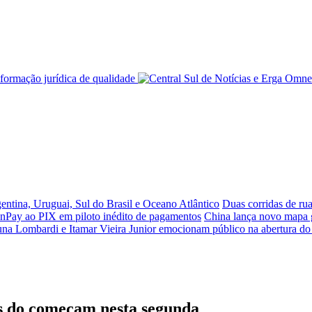
ntina, Uruguai, Sul do Brasil e Oceano Atlântico
Duas corridas de ru
nPay ao PIX em piloto inédito de pagamentos
China lança novo mapa 
na Lombardi e Itamar Vieira Junior emocionam público na abertura do 
as do começam nesta segunda