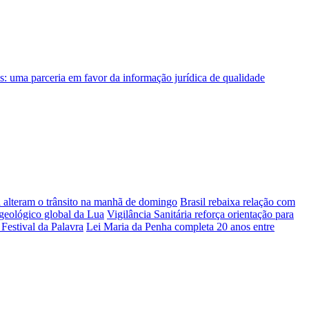
a alteram o trânsito na manhã de domingo
Brasil rebaixa relação com
geológico global da Lua
Vigilância Sanitária reforça orientação para
Festival da Palavra
Lei Maria da Penha completa 20 anos entre