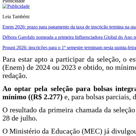
Publicidade
Leia Também:
Enem 2026: prazo para pagamento da taxa de inscrição termina na qu
Débora Garofalo nomeada a primeira Influenciadora Global do Ano n
Prouni 2026: inscrições para o 1º semestre terminam nesta quinta-feir
Para estar apto a participar da seleção, o
(Enem) de 2024 ou 2023 e obtido, no mínimo,
redação.
Ao optar pela seleção para bolsas integr
mínimo ((R$ 2.277)
e, para bolsas parciais, 
O resultado da primeira chamada da seleção 
28 de julho.
O Ministério da Educação (MEC) já divulgou a