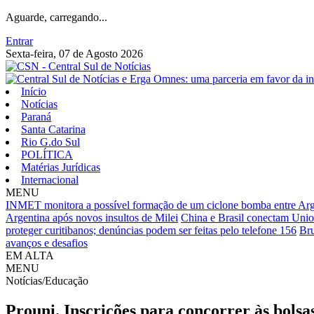
Aguarde, carregando...
Entrar
Sexta-feira, 07 de Agosto 2026
Início
Notícias
Paraná
Santa Catarina
Rio G.do Sul
POLÍTICA
Matérias Jurídicas
Internacional
MENU
INMET monitora a possível formação de um ciclone bomba entre Arge
Argentina após novos insultos de Milei
China e Brasil conectam Unio
proteger curitibanos; denúncias podem ser feitas pelo telefone 156
Bru
avanços e desafios
EM ALTA
MENU
Notícias/Educação
Prouni. Inscrições para concorrer às bols