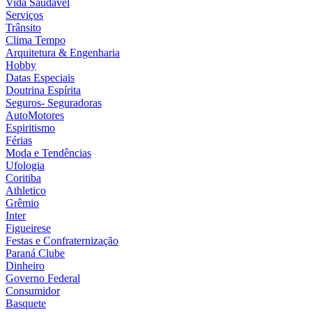
Vida Saudável
Serviços
Trânsito
Clima Tempo
Arquitetura & Engenharia
Hobby
Datas Especiais
Doutrina Espírita
Seguros- Seguradoras
AutoMotores
Espiritismo
Férias
Moda e Tendências
Ufologia
Coritiba
Athletico
Grêmio
Inter
Figueirese
Festas e Confraternização
Paraná Clube
Dinheiro
Governo Federal
Consumidor
Basquete