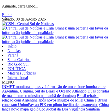
Aguarde, carregando...
Entrar
Sábado, 08 de Agosto 2026
Início
Notícias
Paraná
Santa Catarina
Rio G.do Sul
POLÍTICA
Matérias Jurídicas
Internacional
MENU
INMET monitora a possível formação de um ciclone bomba entre
Argentina, Uruguai, Sul do Brasil e Oceano Atlântico
Duas corridas
de rua alteram o trânsito na manhã de domingo
Brasil rebaixa
relação com Argentina após novos insultos de Milei
China e Brasil
conectam UnionPay ao PIX em piloto inédito de pagamentos
China
lança novo mapa geológico global da Lua
Vigilância Sanitária