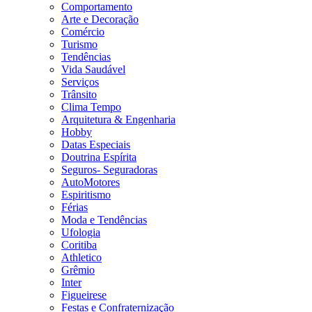
Comportamento
Arte e Decoração
Comércio
Turismo
Tendências
Vida Saudável
Serviços
Trânsito
Clima Tempo
Arquitetura & Engenharia
Hobby
Datas Especiais
Doutrina Espírita
Seguros- Seguradoras
AutoMotores
Espiritismo
Férias
Moda e Tendências
Ufologia
Coritiba
Athletico
Grêmio
Inter
Figueirese
Festas e Confraternização