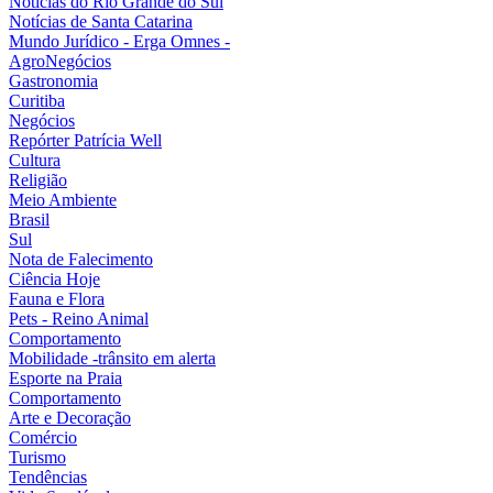
Notícias do Rio Grande do Sul
Notícias de Santa Catarina
Mundo Jurídico - Erga Omnes -
AgroNegócios
Gastronomia
Curitiba
Negócios
Repórter Patrícia Well
Cultura
Religião
Meio Ambiente
Brasil
Sul
Nota de Falecimento
Ciência Hoje
Fauna e Flora
Pets - Reino Animal
Comportamento
Mobilidade -trânsito em alerta
Esporte na Praia
Comportamento
Arte e Decoração
Comércio
Turismo
Tendências