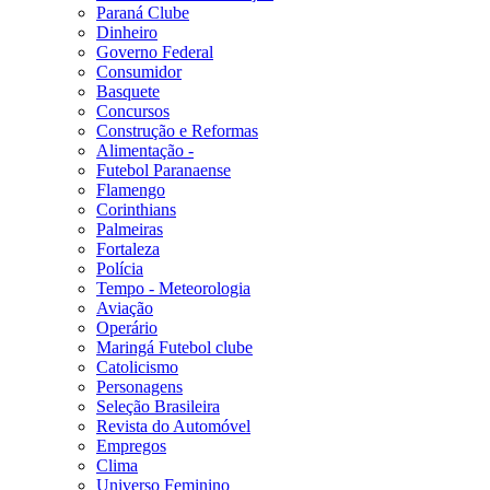
Paraná Clube
Dinheiro
Governo Federal
Consumidor
Basquete
Concursos
Construção e Reformas
Alimentação -
Futebol Paranaense
Flamengo
Corinthians
Palmeiras
Fortaleza
Polícia
Tempo - Meteorologia
Aviação
Operário
Maringá Futebol clube
Catolicismo
Personagens
Seleção Brasileira
Revista do Automóvel
Empregos
Clima
Universo Feminino