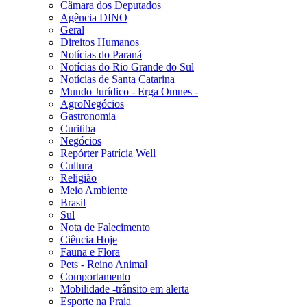
Câmara dos Deputados
Agência DINO
Geral
Direitos Humanos
Notícias do Paraná
Notícias do Rio Grande do Sul
Notícias de Santa Catarina
Mundo Jurídico - Erga Omnes -
AgroNegócios
Gastronomia
Curitiba
Negócios
Repórter Patrícia Well
Cultura
Religião
Meio Ambiente
Brasil
Sul
Nota de Falecimento
Ciência Hoje
Fauna e Flora
Pets - Reino Animal
Comportamento
Mobilidade -trânsito em alerta
Esporte na Praia