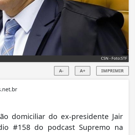
CSN - Foto:STF
A-
A+
IMPRIMIR
.net.br
o domiciliar do ex-presidente Jair
ódio #158 do podcast Supremo na