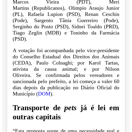
Marcos Vieira (PDT), Meri
Martins (Republicanos), Olimpio Araujo Junior
(PL), Rafaela Lupion (PSD), Renan Ceschin
(Pode), Sargento Tânia Guerreiro (Pode),
Serginho do Posto (PSD), Sidnei Toaldo (PRD),
Tiago Zeglin (MDB) e Toninho da Farmácia
(PSD).
A votação foi acompanhada pelo vice-presidente
do Conselho Estadual dos Direitos dos Animais
(CEDA), Paulo Colnaghi; por Karol Tartas,
ativista da causa animal; e por Nilson
Oliveira. Se confirmada pelos vereadores e
sancionada pelo prefeito, a lei começa a valer 60
dias depois da publicação no Diário Oficial do
Município (
DOM
).
Transporte de
pets
já é lei em
outras capitais
“Esta proposta surge de uma necessidade real e