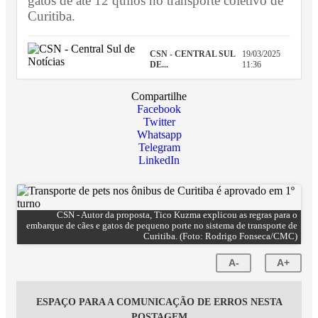
gatos de até 12 quilos no transporte coletivo de
Curitiba.
CSN - CENTRAL SUL
19/03/2025
DE...
11:36
Compartilhe
Facebook
Twitter
Whatsapp
Telegram
LinkedIn
CSN - Autor da proposta, Tico Kuzma explicou as regras para o
embarque de cães e gatos de pequeno porte no sistema de transporte de
Curitiba. (Foto: Rodrigo Fonseca/CMC)
A-
A+
ESPAÇO PARA A COMUNICAÇÃO DE ERROS NESTA
POSTAGEM