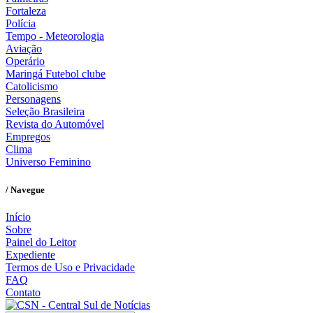
Fortaleza
Polícia
Tempo - Meteorologia
Aviação
Operário
Maringá Futebol clube
Catolicismo
Personagens
Seleção Brasileira
Revista do Automóvel
Empregos
Clima
Universo Feminino
/ Navegue
Início
Sobre
Painel do Leitor
Expediente
Termos de Uso e Privacidade
FAQ
Contato