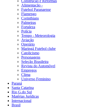
Construção e Reformas
Alimentação -
Futebol Paranaense
Flamengo
Corinthians
Palmeiras
Fortaleza
Polícia
Tempo - Meteorologia
Aviação
Operário
Maringá Futebol clube
Catolicismo
Personagens
Seleção Brasileira
Revista do Automóvel
Empregos
Clima
Universo Feminino
Paraná
Santa Catarina
Rio G.do Sul
Matérias Jurídicas
Internacional
Brasil