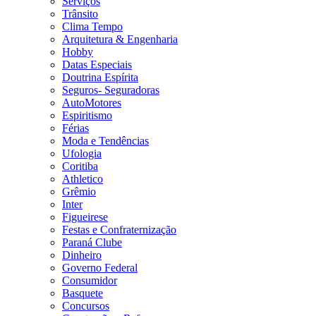
Serviços
Trânsito
Clima Tempo
Arquitetura & Engenharia
Hobby
Datas Especiais
Doutrina Espírita
Seguros- Seguradoras
AutoMotores
Espiritismo
Férias
Moda e Tendências
Ufologia
Coritiba
Athletico
Grêmio
Inter
Figueirese
Festas e Confraternização
Paraná Clube
Dinheiro
Governo Federal
Consumidor
Basquete
Concursos