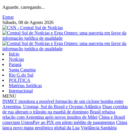
Aguarde, carregando...
Entrar
Sábado, 08 de Agosto 2026
Início
Notícias
Paraná
Santa Catarina
Rio G.do Sul
POLÍTICA
Matérias Jurídicas
Internacional
MENU
INMET monitora a possível formação de um ciclone bomba entre
Argentina, Uruguai, Sul do Brasil e Oceano Atlântico
Duas corridas
de rua alteram o trânsito na manhã de domingo
Brasil rebaixa
relação com Argentina após novos insultos de Milei
China e Brasil
conectam UnionPay ao PIX em piloto inédito de pagamentos
China
lança novo mapa geológico global da Lua
Vigilância Sanitária