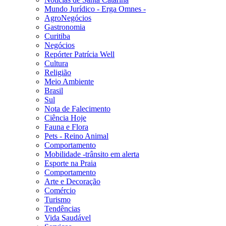
Mundo Jurídico - Erga Omnes -
AgroNegócios
Gastronomia
Curitiba
Negócios
Repórter Patrícia Well
Cultura
Religião
Meio Ambiente
Brasil
Sul
Nota de Falecimento
Ciência Hoje
Fauna e Flora
Pets - Reino Animal
Comportamento
Mobilidade -trânsito em alerta
Esporte na Praia
Comportamento
Arte e Decoração
Comércio
Turismo
Tendências
Vida Saudável