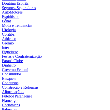
Doutrina Espírita
Seguros- Seguradoras
AutoMotores
Espiritismo
Férias
Moda e Tendências
Ufologia
Coritiba
Athletico
Grêmio
Inter
Figueirese
Festas e Confraternização
Paraná Clube
Dinheiro
Governo Federal
Consumidor
Basquete
Concursos
Construção e Reformas
Alimentação -
Futebol Paranaense
Flamengo
Corinthians
Palmeiras