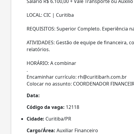
Salário R$ 6.100,00 + Vale Transporte ou Auxili
LOCAL: CIC | Curitiba
REQUISITOS: Superior Completo. Experiência na
ATIVIDADES: Gestão de equipe de financeira, con
relatórios.
HORÁRIO: A combinar
.
Encaminhar currículo: rh@curitibarh.com.br
Colocar no assunto: COORDENADOR FINANCEI
Data:
Código da vaga:
12118
Cidade:
Curitiba/PR
Cargo/Área:
Auxiliar Financeiro