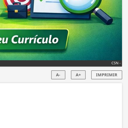
CSN -
A-
A+
IMPRIMIR