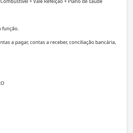
o Combustível + Vale Refeição + Plano de saúde
 função.
tas a pagar, contas a receber, conciliação bancária,
RO