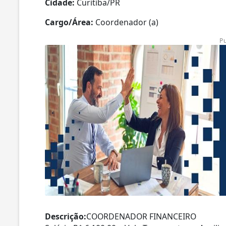
Cidade:
Curitiba/PR
Cargo/Área:
Coordenador (a)
P
Descrição:
COORDENADOR FINANCEIRO