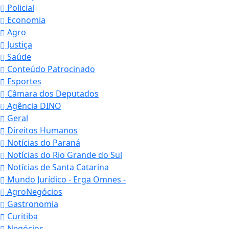
Policial
Economia
Agro
Justiça
Saúde
Conteúdo Patrocinado
Esportes
Câmara dos Deputados
Agência DINO
Geral
Direitos Humanos
Notícias do Paraná
Notícias do Rio Grande do Sul
Notícias de Santa Catarina
Mundo Jurídico - Erga Omnes -
AgroNegócios
Gastronomia
Curitiba
Negócios