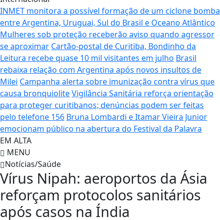
INMET monitora a possível formação de um ciclone bomba
entre Argentina, Uruguai, Sul do Brasil e Oceano Atlântico
Mulheres sob proteção receberão aviso quando agressor
se aproximar
Cartão-postal de Curitiba, Bondinho da
Leitura recebe quase 10 mil visitantes em julho
Brasil
rebaixa relação com Argentina após novos insultos de
Milei
Campanha alerta sobre imunização contra vírus que
causa bronquiolite
Vigilância Sanitária reforça orientação
para proteger curitibanos; denúncias podem ser feitas
pelo telefone 156
Bruna Lombardi e Itamar Vieira Junior
emocionam público na abertura do Festival da Palavra
EM ALTA
MENU
Notícias/Saúde
Vírus Nipah: aeroportos da Ásia
reforçam protocolos sanitários
após casos na Índia