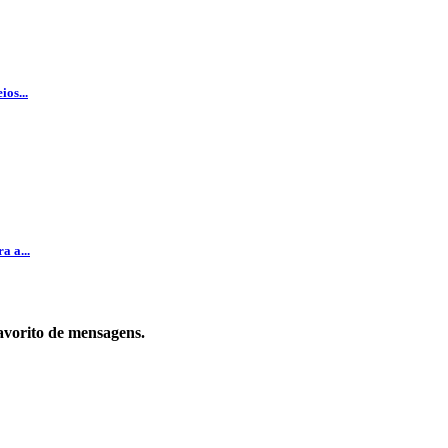
os...
a a...
favorito de mensagens.