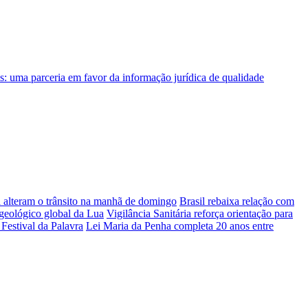
a alteram o trânsito na manhã de domingo
Brasil rebaixa relação com
geológico global da Lua
Vigilância Sanitária reforça orientação para
Festival da Palavra
Lei Maria da Penha completa 20 anos entre