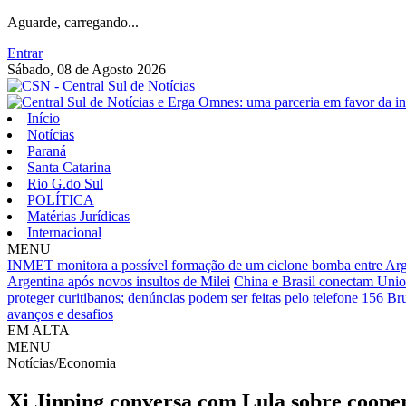
Aguarde, carregando...
Entrar
Sábado, 08 de Agosto 2026
Início
Notícias
Paraná
Santa Catarina
Rio G.do Sul
POLÍTICA
Matérias Jurídicas
Internacional
MENU
INMET monitora a possível formação de um ciclone bomba entre Arge
Argentina após novos insultos de Milei
China e Brasil conectam Unio
proteger curitibanos; denúncias podem ser feitas pelo telefone 156
Bru
avanços e desafios
EM ALTA
MENU
Notícias/Economia
Xi Jinping conversa com Lula sobre coope