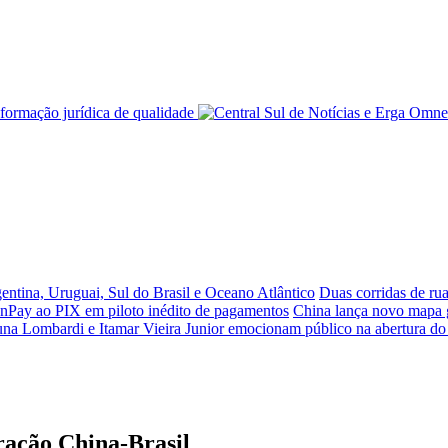
ntina, Uruguai, Sul do Brasil e Oceano Atlântico
Duas corridas de ru
nPay ao PIX em piloto inédito de pagamentos
China lança novo mapa 
na Lombardi e Itamar Vieira Junior emocionam público na abertura do 
ração China-Brasil