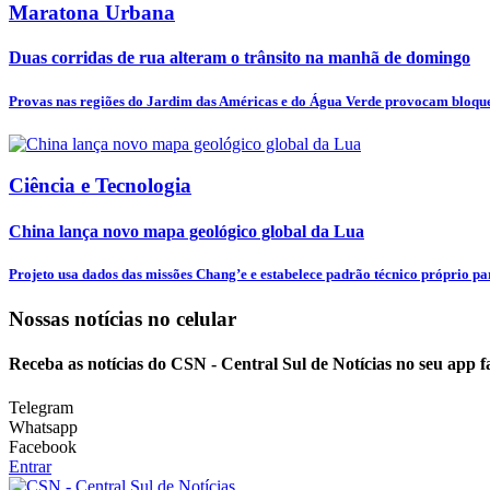
Maratona Urbana
Duas corridas de rua alteram o trânsito na manhã de domingo
Provas nas regiões do Jardim das Américas e do Água Verde provocam bloquei
Ciência e Tecnologia
China lança novo mapa geológico global da Lua
Projeto usa dados das missões Chang’e e estabelece padrão técnico próprio par
Nossas notícias
no celular
Receba as notícias do CSN - Central Sul de Notícias no seu app 
Telegram
Whatsapp
Facebook
Entrar