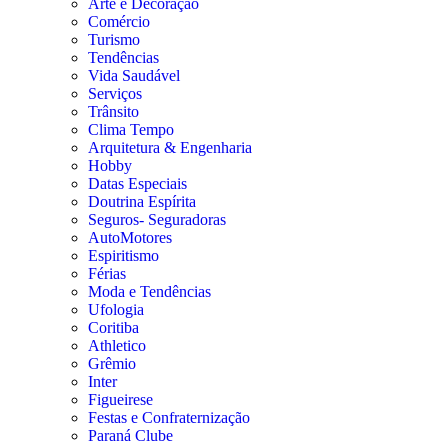
Arte e Decoração
Comércio
Turismo
Tendências
Vida Saudável
Serviços
Trânsito
Clima Tempo
Arquitetura & Engenharia
Hobby
Datas Especiais
Doutrina Espírita
Seguros- Seguradoras
AutoMotores
Espiritismo
Férias
Moda e Tendências
Ufologia
Coritiba
Athletico
Grêmio
Inter
Figueirese
Festas e Confraternização
Paraná Clube