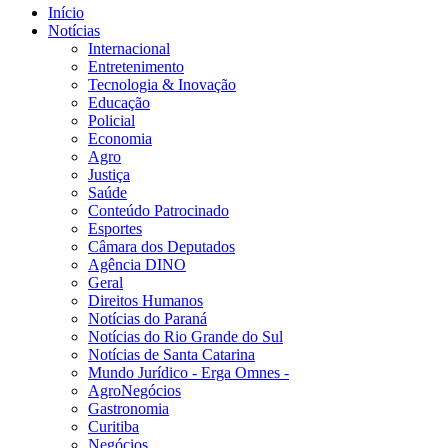
Início
Notícias
Internacional
Entretenimento
Tecnologia & Inovação
Educação
Policial
Economia
Agro
Justiça
Saúde
Conteúdo Patrocinado
Esportes
Câmara dos Deputados
Agência DINO
Geral
Direitos Humanos
Notícias do Paraná
Notícias do Rio Grande do Sul
Notícias de Santa Catarina
Mundo Jurídico - Erga Omnes -
AgroNegócios
Gastronomia
Curitiba
Negócios