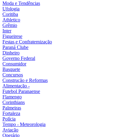
Moda e Tendências
Ufologia
Coritiba
Athletico
Grêmio
Inter
Figueirese
Festas e Confraternização
Paraná Clube
Dinheiro
Governo Federal
Consumidor
Basquete
Concursos
Construção e Reformas
Alimentação -
Futebol Paranaense
Flamengo
Corinthians
Palmeiras
Fortaleza
Polícia
Tempo - Meteorologia
Aviação
Operário