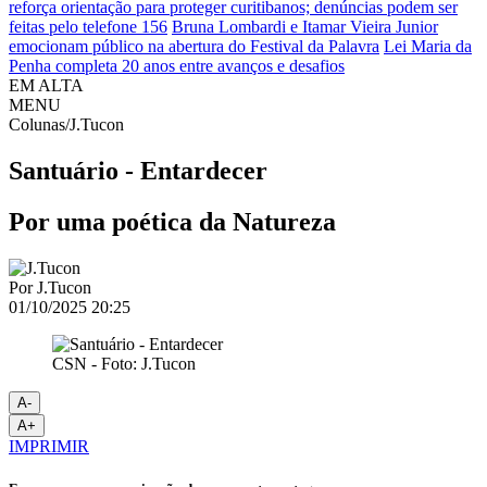
reforça orientação para proteger curitibanos; denúncias podem ser
feitas pelo telefone 156
Bruna Lombardi e Itamar Vieira Junior
emocionam público na abertura do Festival da Palavra
Lei Maria da
Penha completa 20 anos entre avanços e desafios
EM ALTA
MENU
Colunas/J.Tucon
Santuário - Entardecer
Por uma poética da Natureza
Por
J.Tucon
01/10/2025 20:25
CSN - Foto: J.Tucon
A-
A+
IMPRIMIR