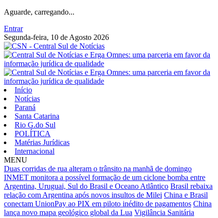
Aguarde, carregando...
Entrar
Segunda-feira, 10 de Agosto 2026
Início
Notícias
Paraná
Santa Catarina
Rio G.do Sul
POLÍTICA
Matérias Jurídicas
Internacional
MENU
Duas corridas de rua alteram o trânsito na manhã de domingo
INMET monitora a possível formação de um ciclone bomba entre
Argentina, Uruguai, Sul do Brasil e Oceano Atlântico
Brasil rebaixa
relação com Argentina após novos insultos de Milei
China e Brasil
conectam UnionPay ao PIX em piloto inédito de pagamentos
China
lança novo mapa geológico global da Lua
Vigilância Sanitária