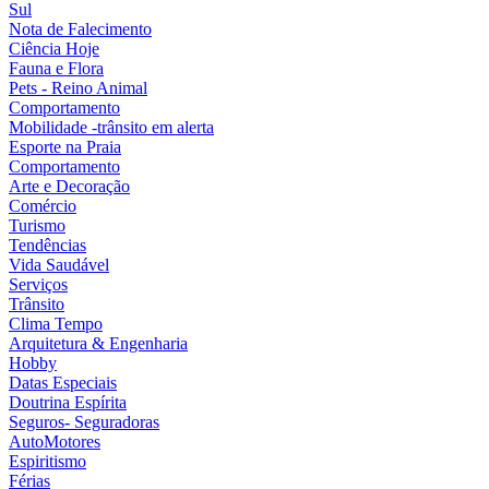
Sul
Nota de Falecimento
Ciência Hoje
Fauna e Flora
Pets - Reino Animal
Comportamento
Mobilidade -trânsito em alerta
Esporte na Praia
Comportamento
Arte e Decoração
Comércio
Turismo
Tendências
Vida Saudável
Serviços
Trânsito
Clima Tempo
Arquitetura & Engenharia
Hobby
Datas Especiais
Doutrina Espírita
Seguros- Seguradoras
AutoMotores
Espiritismo
Férias