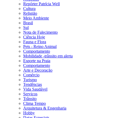
Repórter Patrícia Well
Cultura
Religião
Meio Ambiente
Brasil
Sul
Nota de Falecimento
Ciência Hoje
Fauna e Flora
Pets - Reino Animal
Comportamento
Mobilidade -trânsito em alerta
Esporte na Praia
Comportamento
Arte e Decoração
Comércio
Turismo
Tendências
Vida Saudável
Serviços
Trânsito
Clima Tempo
Arquitetura & Engenharia
Hobby
Datas Especiais