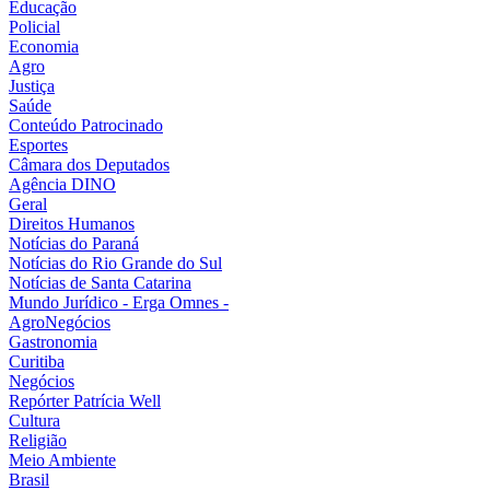
Educação
Policial
Economia
Agro
Justiça
Saúde
Conteúdo Patrocinado
Esportes
Câmara dos Deputados
Agência DINO
Geral
Direitos Humanos
Notícias do Paraná
Notícias do Rio Grande do Sul
Notícias de Santa Catarina
Mundo Jurídico - Erga Omnes -
AgroNegócios
Gastronomia
Curitiba
Negócios
Repórter Patrícia Well
Cultura
Religião
Meio Ambiente
Brasil